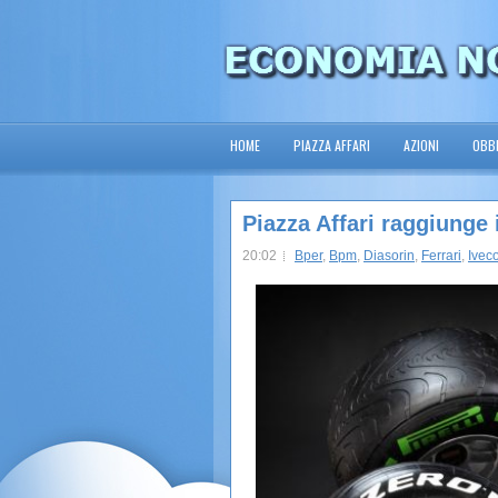
HOME
PIAZZA AFFARI
AZIONI
OBBL
Piazza Affari raggiunge i
20:02
Bper
,
Bpm
,
Diasorin
,
Ferrari
,
Ivec