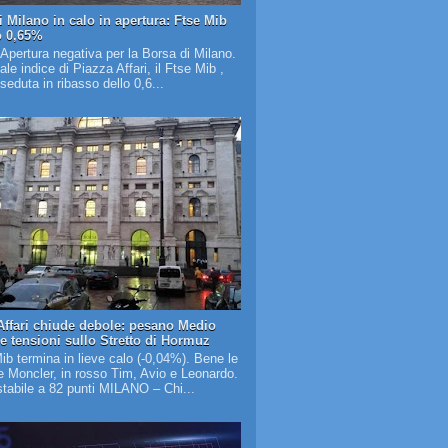
i Milano in calo in apertura: Ftse Mib
o 0,65%
 Apertura negativa per la Borsa di Milano.
pale indice di Piazza Affari, il Ftse Mib ,
 seduta in ribasso dello 0,6...
Affari chiude debole: pesano Medio
 e tensioni sullo Stretto di Hormuz
Mib termina in lieve calo (-0,04%). Bene le
 Moncler, in rosso Tim, Avio e Leonardo.
tabile a 82 punti MILANO – Chi...