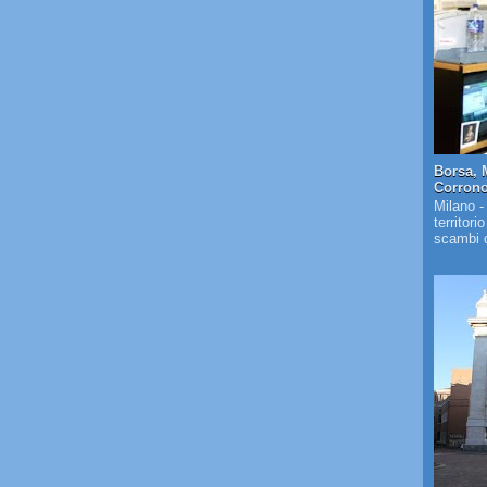
Borsa, 
Corrono 
Milano -
territori
scambi c