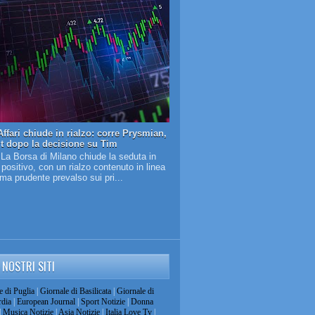
ffari chiude in rialzo: corre Prysmian,
it dopo la decisione su Tim
 La Borsa di Milano chiude la seduta in
o positivo, con un rialzo contenuto in linea
lima prudente prevalso sui pri...
I NOSTRI SITI
e di Puglia
|
Giornale di Basilicata
|
Giornale di
dia
|
European Journal
|
Sport Notizie
|
Donna
|
Musica Notizie
|
Asia Notizie
|
Italia Love Tv
|