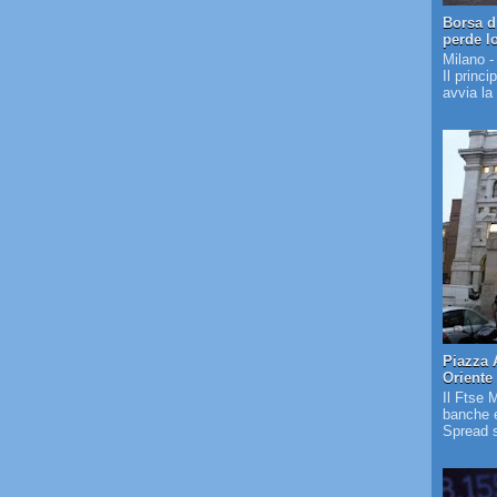
Borsa d
perde l
Milano -
Il princi
avvia la
Piazza 
Oriente
Il Ftse 
banche e
Spread s