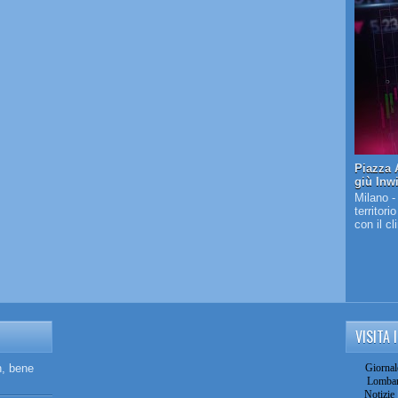
Piazza A
giù Inw
Milano -
territori
con il c
VISITA 
n, bene
Giornal
Lombar
Notizie