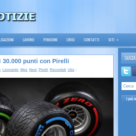
»
IGAZIONI
LAVORO
PENSIONI
CRISI
CONTATTI
SITI
SOCIA
 30.000 punti con Pirelli
o
,
Leonardo
,
Mps
,
Nexi
,
Pirelli
,
Recordati
,
Ubs
I più l