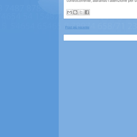
controcorrente, attirando l'attenzione per un
Post più recente