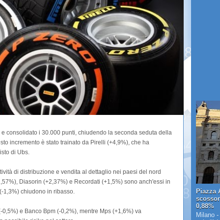
e consolidato i 30.000 punti, chiudendo la seconda seduta della
o incremento è stato trainato da Pirelli (+4,9%), che ha
sto di Ubs.
vità di distribuzione e vendita al dettaglio nei paesi del nord
2,57%), Diasorin (+2,37%) e Recordati (+1,5%) sono anch'essi in
Piazza A
 (-1,3%) chiudono in ribasso.
scosson
0,88%
 (-0,5%) e Banco Bpm (-0,2%), mentre Mps (+1,6%) va
Milano -