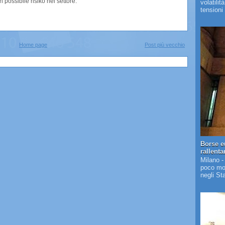
 possibile risiko nel settore.
volatilit
tensioni 
Home page
Post più vecchio
Borse e
rallent
Milano -
poco mos
negli St