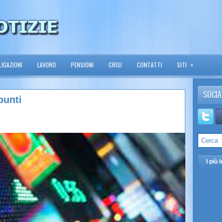
»
IGAZIONI
LAVORO
PENSIONI
CRISI
CONTATTI
SITI
SOCIA
punti
I più l