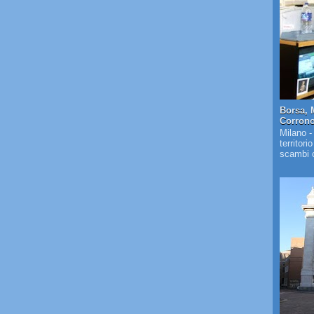
Borsa, 
Corrono 
Milano -
territori
scambi c