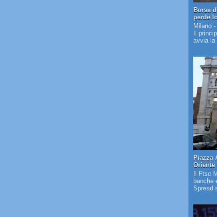
Borsa d
perde l
Milano -
Il princi
avvia la
Piazza 
Oriente
Il Ftse 
banche e
Spread s