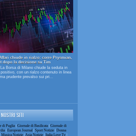
ffari chiude in rialzo: corre Prysmian,
it dopo la decisione su Tim
 La Borsa di Milano chiude la seduta in
o positivo, con un rialzo contenuto in linea
lima prudente prevalso sui pri...
I NOSTRI SITI
e di Puglia
|
Giornale di Basilicata
|
Giornale di
dia
|
European Journal
|
Sport Notizie
|
Donna
|
Musica Notizie
|
Asia Notizie
|
Italia Love Tv
|