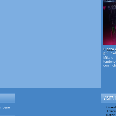
Piazza A
giù Inw
Milano -
territori
con il c
VISITA 
n, bene
Giornal
Lombar
Notizie