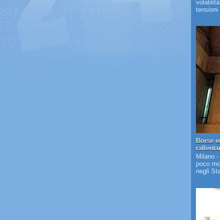
volatilit
tensioni 
Borse e
rallent
Milano -
poco mos
negli St