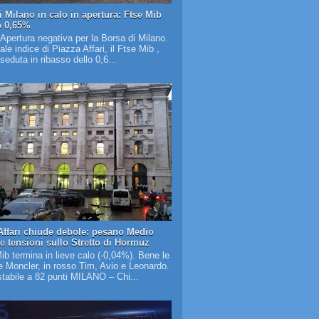
i Milano in calo in apertura: Ftse Mib
o 0,65%
 Apertura negativa per la Borsa di Milano.
pale indice di Piazza Affari, il Ftse Mib ,
 seduta in ribasso dello 0,6...
Affari chiude debole: pesano Medio
 e tensioni sullo Stretto di Hormuz
Mib termina in lieve calo (-0,04%). Bene le
 Moncler, in rosso Tim, Avio e Leonardo.
tabile a 82 punti MILANO – Chi...