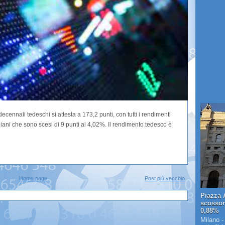
decennali tedeschi si attesta a 173,2 punti, con tutti i rendimenti
italiani che sono scesi di 9 punti al 4,02%. Il rendimento tedesco è
Home page
Post più vecchio
Piazza A
scosson
0,88%
Milano -