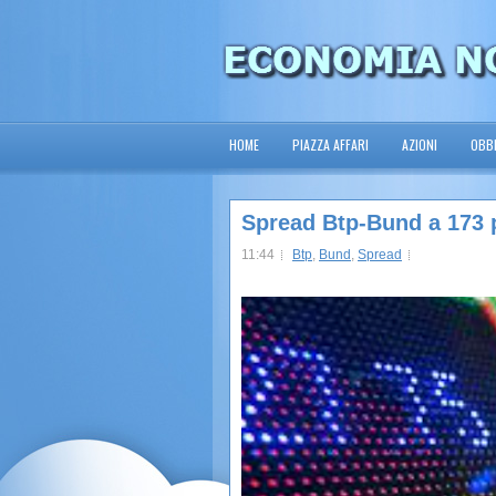
HOME
PIAZZA AFFARI
AZIONI
OBBL
Spread Btp-Bund a 173 
11:44
Btp
,
Bund
,
Spread