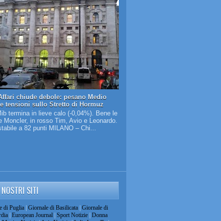
Affari chiude debole: pesano Medio
 e tensioni sullo Stretto di Hormuz
Mib termina in lieve calo (-0,04%). Bene le
 Moncler, in rosso Tim, Avio e Leonardo.
tabile a 82 punti MILANO – Chi...
I NOSTRI SITI
e di Puglia
|
Giornale di Basilicata
|
Giornale di
dia
|
European Journal
|
Sport Notizie
|
Donna