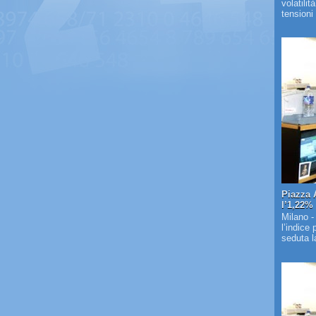
volatilit
tensioni 
Piazza 
l’1,22%
Milano -
l’indice
seduta la