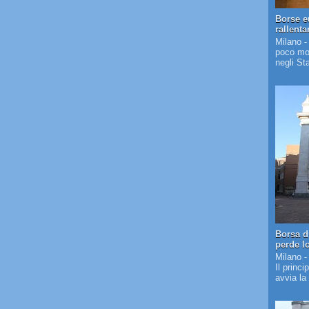
Borse e
rallent
Milano -
poco mos
negli St
Borsa d
perde l
Milano -
Il princi
avvia la