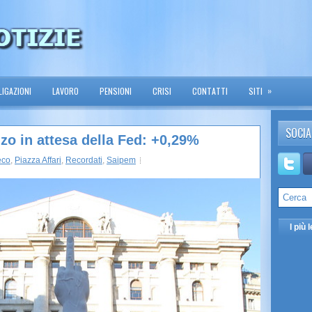
»
IGAZIONI
LAVORO
PENSIONI
CRISI
CONTATTI
SITI
SOCIA
alzo in attesa della Fed: +0,29%
eco
,
Piazza Affari
,
Recordati
,
Saipem
I più l