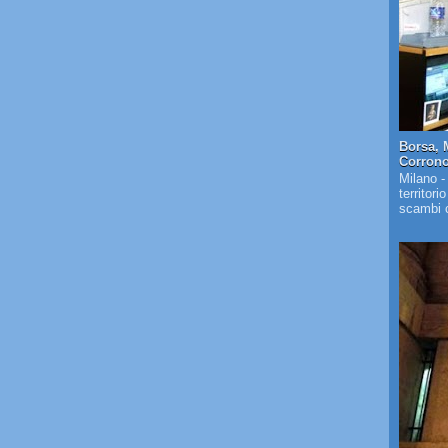
Borsa, 
Corrono 
Milano -
territori
scambi c