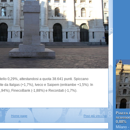
ello 0,29%, attestandosi a quota 38.641 punti. Spiccano
ite da Italgas (+1,7%), Iveco e Saipem (entrambe +1,5%). In
1,94%), FinecoBank (-1,88%) e Recordati (-1,7%).
Piazza A
Home page
Post più vecchio
scosson
0,88%
Milano -