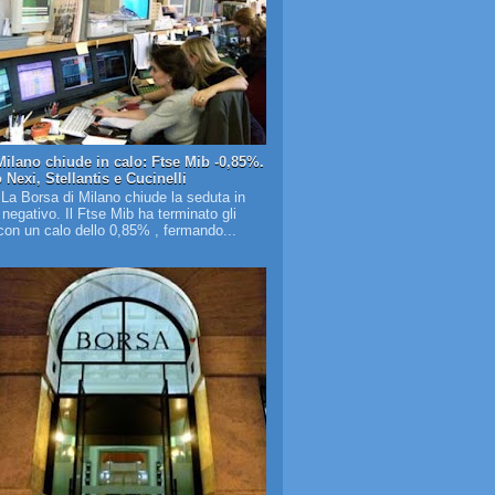
Milano chiude in calo: Ftse Mib -0,85%.
Nexi, Stellantis e Cucinelli
 La Borsa di Milano chiude la seduta in
o negativo. Il Ftse Mib ha terminato gli
on un calo dello 0,85% , fermando...