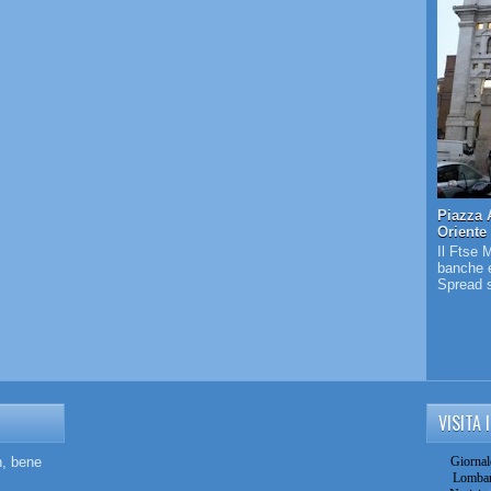
Piazza 
Oriente
Il Ftse 
banche e
Spread s
VISITA 
n, bene
Giornal
Lombar