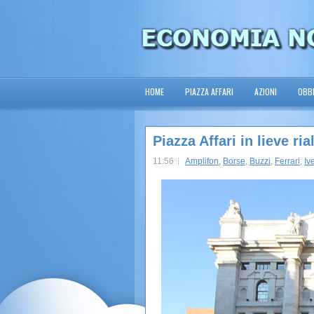
HOME
PIAZZA AFFARI
AZIONI
OBBL
Piazza Affari in lieve ri
11:56
Amplifon
,
Borse
,
Buzzi
,
Ferrari
,
Iv