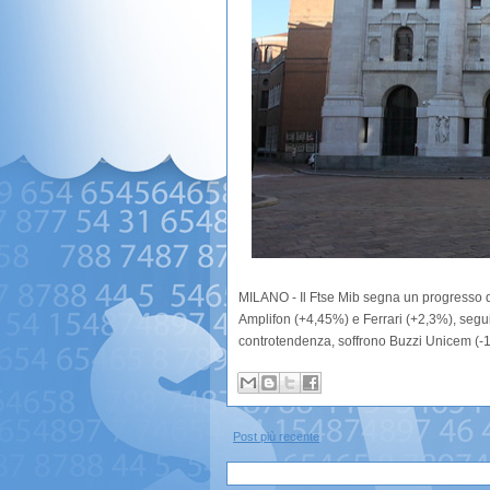
MILANO - Il Ftse Mib segna un progresso d
Amplifon (+4,45%) e Ferrari (+2,3%), segu
controtendenza, soffrono Buzzi Unicem (-
Post più recente