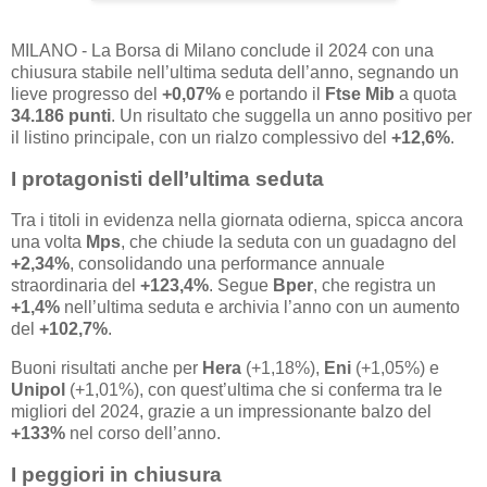
MILANO - La Borsa di Milano conclude il 2024 con una
chiusura stabile nell’ultima seduta dell’anno, segnando un
lieve progresso del
+0,07%
e portando il
Ftse Mib
a quota
34.186 punti
. Un risultato che suggella un anno positivo per
il listino principale, con un rialzo complessivo del
+12,6%
.
I protagonisti dell’ultima seduta
Tra i titoli in evidenza nella giornata odierna, spicca ancora
una volta
Mps
, che chiude la seduta con un guadagno del
+2,34%
, consolidando una performance annuale
straordinaria del
+123,4%
. Segue
Bper
, che registra un
+1,4%
nell’ultima seduta e archivia l’anno con un aumento
del
+102,7%
.
Buoni risultati anche per
Hera
(+1,18%),
Eni
(+1,05%) e
Unipol
(+1,01%), con quest’ultima che si conferma tra le
migliori del 2024, grazie a un impressionante balzo del
+133%
nel corso dell’anno.
I peggiori in chiusura