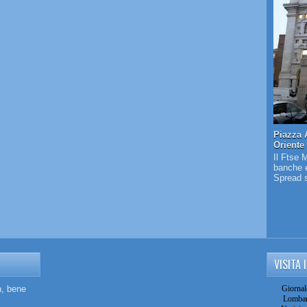
Piazza 
Oriente
Il Ftse 
banche e
Spread s
VISITA 
n, bene
Giornal
Lombar