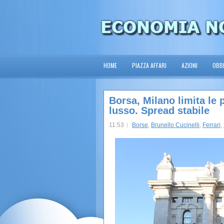
HOME
PIAZZA AFFARI
AZIONI
OBBL
Borsa, Milano limita le
lusso. Spread stabile
11:53
Borse
,
Brunello Cucinelli
,
Ferrari
,