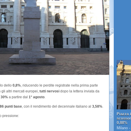
lo dello
0,8%
, riducendo le perdite registrate nella prima parte
 gli altri mercati europei,
tutti nervosi
dopo la lettera inviata da
l 30%
a partire dal
1° agosto
.
 86 punti base
, con il rendimento del decennale italiano al
3,58%
.
Piazza A
o pressione:
scosson
0,88%
Milano -