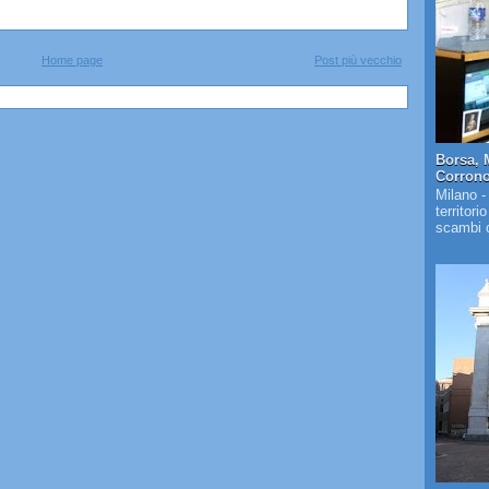
Home page
Post più vecchio
Borsa, 
Corrono 
Milano -
territori
scambi c