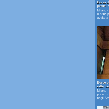
Borsa d
perde l
Milano -
Il princi
avvia la
Borse e
rallent
Milano -
poco mos
negli St