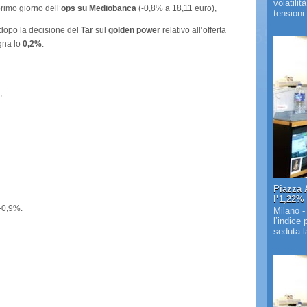
volatilit
rimo giorno dell’
ops su Mediobanca
(-0,8% a 18,11 euro),
tensioni 
dopo la decisione del
Tar
sul
golden power
relativo all’offerta
gna lo
0,2%
.
,
Piazza 
l’1,22%
-0,9%.
Milano -
l’indice
seduta la