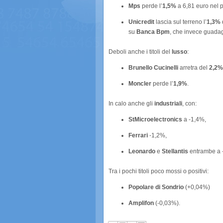
Mps
perde l’
1,5%
a 6,81 euro nel p
Unicredit
lascia sul terreno l’
1,3%
su
Banca Bpm
, che invece guada
Deboli anche i titoli del
lusso
:
Brunello Cucinelli
arretra del
2,2%
Moncler
perde l’
1,9%
.
In calo anche gli
industriali
, con:
StMicroelectronics
a -1,4%,
Ferrari
-1,2%,
Leonardo
e
Stellantis
entrambe a 
Tra i pochi titoli poco mossi o positivi:
Popolare di Sondrio
(+0,04%)
Amplifon
(-0,03%).