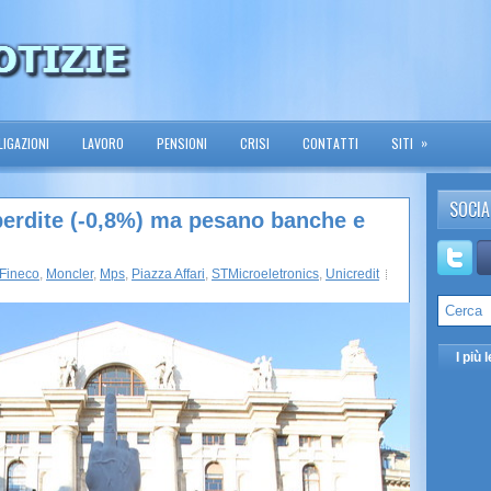
»
IGAZIONI
LAVORO
PENSIONI
CRISI
CONTATTI
SITI
SOCIA
 perdite (-0,8%) ma pesano banche e
Fineco
,
Moncler
,
Mps
,
Piazza Affari
,
STMicroeletronics
,
Unicredit
I più l