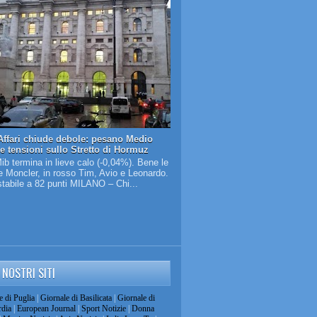
Affari chiude debole: pesano Medio
 e tensioni sullo Stretto di Hormuz
Mib termina in lieve calo (-0,04%). Bene le
 Moncler, in rosso Tim, Avio e Leonardo.
tabile a 82 punti MILANO – Chi...
I NOSTRI SITI
e di Puglia
|
Giornale di Basilicata
|
Giornale di
dia
|
European Journal
|
Sport Notizie
|
Donna