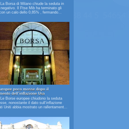
 La Borsa di Milano chiude la seduta in
o negativo. Il Ftse Mib ha terminato gli
on un calo dello 0,85% , fermando...
uropee poco mosse dopo il
amento dell’inflazione Usa
 Le Borse europee chiudono la seduta
se, nonostante il dato sull’inflazione
ati Uniti abbia mostrato un rallentament...