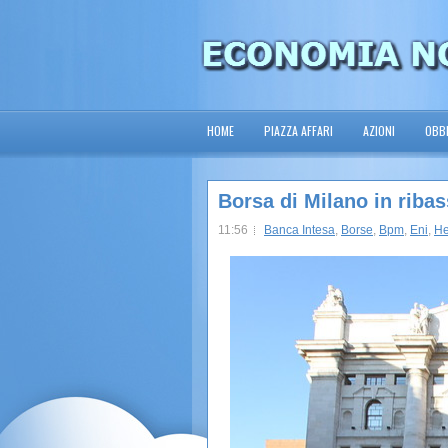
HOME
PIAZZA AFFARI
AZIONI
OBBL
Borsa di Milano in riba
11:56
Banca Intesa
,
Borse
,
Bpm
,
Eni
,
He