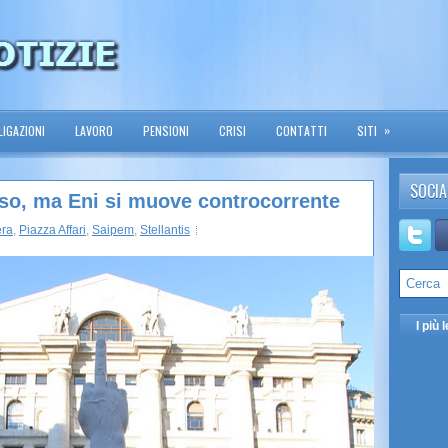
»
IGAZIONI
LAVORO
PENSIONI
CRISI
CONTATTI
SITI
SOCIA
sso, ma Eni si muove controcorrente
ra
,
Piazza Affari
,
Saipem
,
Stellantis
I più l