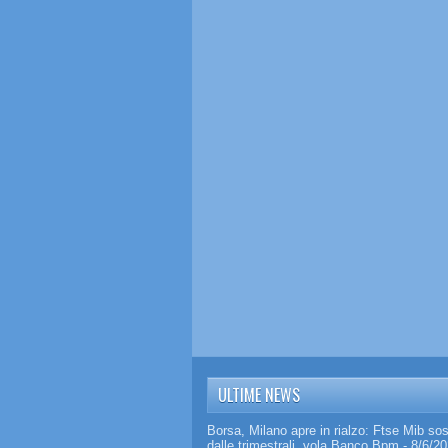
ULTIME NEWS
Borsa, Milano apre in rialzo: Ftse Mib so
dalle trimestrali, vola Banco Bpm
- 8/6/2