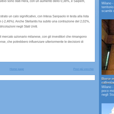
ositivo sono stati Hera, con un aumento dello 0,38%, e Saipem,
Milano -
territori
scambi c
strato un calo significativo, con Intesa Sanpaolo in testa alla lista
m (-2,46%). Anche Stellantis ha subito una contrazione del 2,02%,
ricolazioni negli Stati Uniti.
 il mercato azionario milanese, con gli investitori che rimangono
tense, che potrebbero influenzare ulteriormente le decisioni di
Home page
Post più vecchio
Borse e
rallent
Milano -
poco mos
negli St