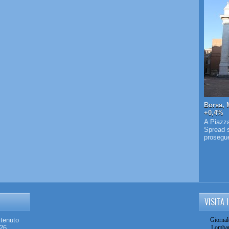
Borsa, 
+0,4%
A Piazza
Spread s
prosegue 
VISITA 
stenuto
Giornal
026
Lombar