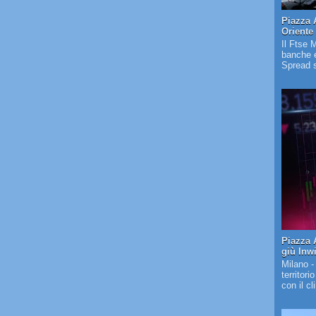
Piazza 
Oriente
Il Ftse 
banche e
Spread s
Piazza A
giù Inw
Milano -
territori
con il c