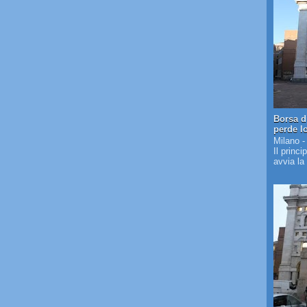
Borsa d
perde l
Milano -
Il princi
avvia la