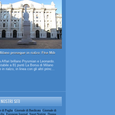
Milano prosegue in rialzo: Ftse Mib
 Affari brillano Prysmian e Leonardo.
tabile a 81 punti La Borsa di Milano
in rialzo, in linea con gli altri princ...
I NOSTRI SITI
e di Puglia
|
Giornale di Basilicata
|
Giornale di
dia
|
European Journal
|
Sport Notizie
|
Donna