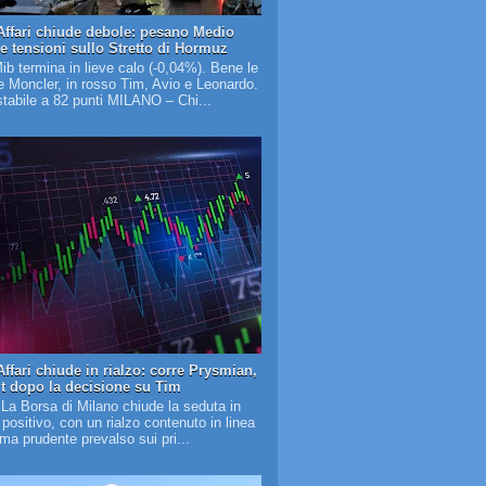
Affari chiude debole: pesano Medio
 e tensioni sullo Stretto di Hormuz
Mib termina in lieve calo (-0,04%). Bene le
 Moncler, in rosso Tim, Avio e Leonardo.
tabile a 82 punti MILANO – Chi...
ffari chiude in rialzo: corre Prysmian,
it dopo la decisione su Tim
 La Borsa di Milano chiude la seduta in
o positivo, con un rialzo contenuto in linea
lima prudente prevalso sui pri...