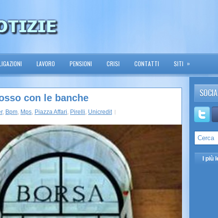
»
IGAZIONI
LAVORO
PENSIONI
CRISI
CONTATTI
SITI
SOCIA
rosso con le banche
r
,
Bpm
,
Mps
,
Piazza Affari
,
Pirelli
,
Unicredit
I più l