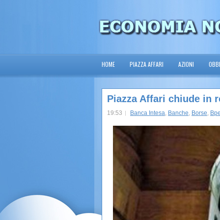
HOME
PIAZZA AFFARI
AZIONI
OBBL
Piazza Affari chiude in 
19:53
Banca Intesa
,
Banche
,
Borse
,
Bpe