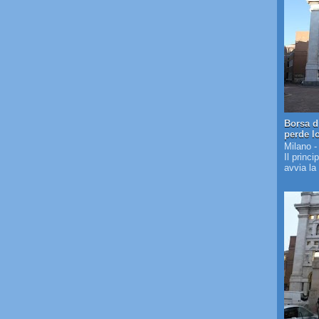
Borsa d
perde l
Milano -
Il princi
avvia la