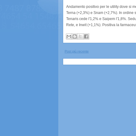
Andamento positivo per le utility dove si 
Terna (+2,3%) e Snam (+2,7%). In ordine sp
Tenaris cede l'1,2% e Saipem l'1,8%. Sedut
Rete, e Inwit (+1,1%). Positiva la farmace
Post più recente