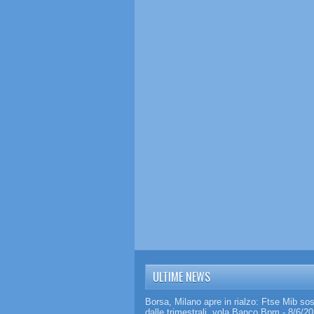
ULTIME NEWS
Borsa, Milano apre in rialzo: Ftse Mib so
dalle trimestrali, vola Banco Bpm
- 8/6/2