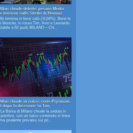
Affari chiude debole: pesano Medio
 e tensioni sullo Stretto di Hormuz
Mib termina in lieve calo (-0,04%). Bene le
 Moncler, in rosso Tim, Avio e Leonardo.
tabile a 82 punti MILANO – Chi...
ffari chiude in rialzo: corre Prysmian,
it dopo la decisione su Tim
 La Borsa di Milano chiude la seduta in
o positivo, con un rialzo contenuto in linea
lima prudente prevalso sui pri...