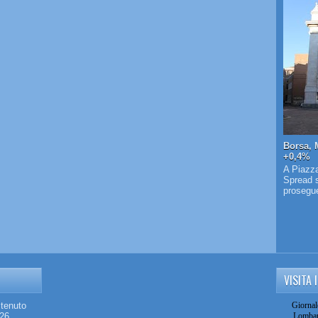
Borsa, 
+0,4%
A Piazza
Spread s
prosegue 
VISITA 
stenuto
Giornal
026
Lombar