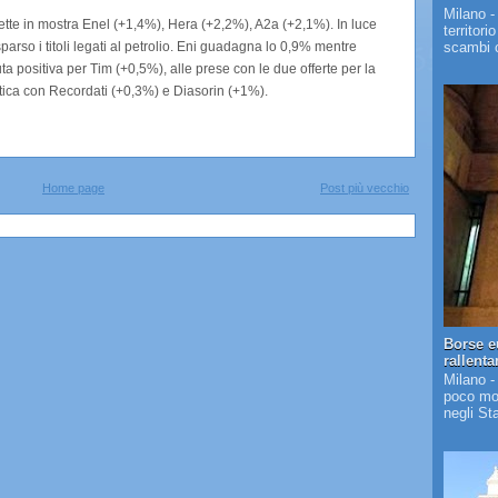
Milano -
mette in mostra Enel (+1,4%), Hera (+2,2%), A2a (+2,1%). In luce
territori
scambi c
arso i titoli legati al petrolio. Eni guadagna lo 0,9% mentre
a positiva per Tim (+0,5%), alle prese con le due offerte per la
utica con Recordati (+0,3%) e Diasorin (+1%).
Home page
Post più vecchio
Borse e
rallent
Milano -
poco mos
negli St