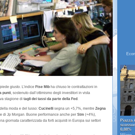
Econ
 piede giusto. L’indice
Ftse Mib
ha chiuso le contrattazioni in
a punti
, sostenuto dall’ottimismo degli investitori in vista
ova stagione di
tagli dei tassi da parte della Fed
.
li della moda e del lusso:
Cucinelli
segna un +5,7%, mentre
Zegna
te di Jp Morgan. Buone performance anche per
Stm
(+4%),
Piazza A
na giornata caratterizzata da forti acquisti in Europa sui settori
scosson
0,88%
Milano -