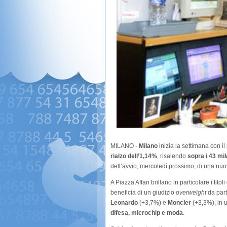
MILANO -
Milano
inizia la settimana con il
rialzo dell’1,14%
, risalendo
sopra i 43 mil
dell’avvio, mercoledì prossimo, di una nu
A Piazza Affari brillano in particolare i tito
beneficia di un giudizio
overweight
da par
Leonardo
(+3,7%) e
Moncler
(+3,3%), in u
difesa, microchip e moda
.