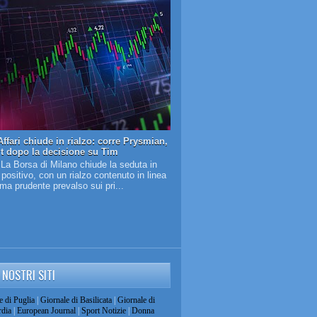
ffari chiude in rialzo: corre Prysmian,
it dopo la decisione su Tim
 La Borsa di Milano chiude la seduta in
o positivo, con un rialzo contenuto in linea
lima prudente prevalso sui pri...
I NOSTRI SITI
e di Puglia
|
Giornale di Basilicata
|
Giornale di
dia
|
European Journal
|
Sport Notizie
|
Donna