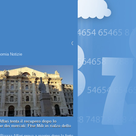
omia Notizie
ffari tenta il recupero dopo lo
e dei mercati: Ftse Mib in rialzo dello
 Piazza Affari prova a reagire dopo la forte