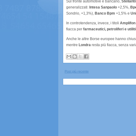
Sul fronte automotive e bancario,
Stellanti
generalizzati:
Intesa Sanpaolo
+2,5%,
Bp
Sondrio, +1,3%),
Banco Bpm
+1,5% e
Uni
In controtendenza, invece, i titoli
Amplifon
fiacca per
farmaceutici, petroliferi e utilit
Anche le altre Borse europee hanno chiuso 
mentre
Londra
resta più fiacca, senza varia
Post più recente