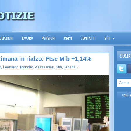
»
IGAZIONI
LAVORO
PENSIONI
CRISI
CONTATTI
SITI
SOCIA
ttimana in rialzo: Ftse Mib +1,14%
n
,
Leonardo
,
Moncler
,
Piazza Affari
,
Stm
,
Tenaris
I più l