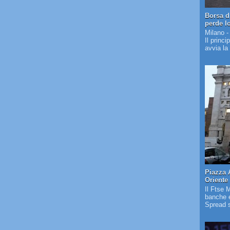
Borsa d
perde l
Milano -
Il princi
avvia la
Piazza 
Oriente
Il Ftse 
banche e
Spread s