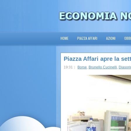
HOME
PIAZZA AFFARI
AZIONI
OBBL
Piazza Affari apre la se
19:31
Borse
,
Brunello Cucinelli
,
Diasori