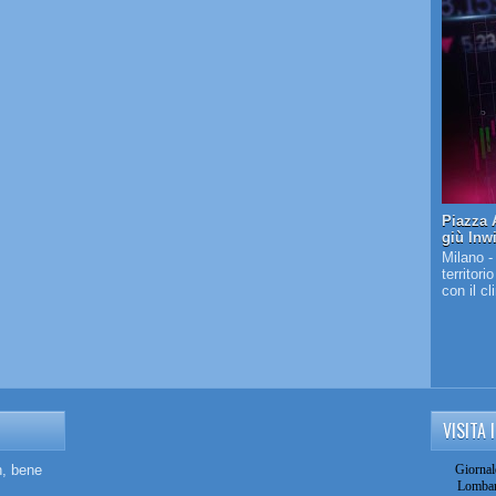
Piazza A
giù Inw
Milano -
territori
con il c
VISITA 
n, bene
Giornal
Lombar