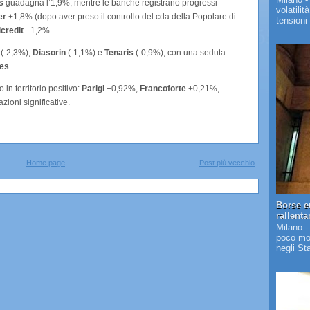
s
guadagna l’1,9%, mentre le banche registrano progressi
volatilit
er
+1,8% (dopo aver preso il controllo del cda della Popolare di
tensioni 
credit
+1,2%.
(-2,3%),
Diasorin
(-1,1%) e
Tenaris
(-0,9%), con una seduta
ies
.
in territorio positivo:
Parigi
+0,92%,
Francoforte
+0,21%,
zioni significative.
Home page
Post più vecchio
Borse e
rallent
Milano -
poco mos
negli St