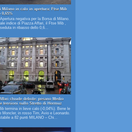
i Milano in calo in apertura: Ftse Mib
o 0,65%
 Apertura negativa per la Borsa di Milano.
pale indice di Piazza Affari, il Ftse Mib ,
 seduta in ribasso dello 0,6...
Affari chiude debole: pesano Medio
 e tensioni sullo Stretto di Hormuz
Mib termina in lieve calo (-0,04%). Bene le
 Moncler, in rosso Tim, Avio e Leonardo.
tabile a 82 punti MILANO – Chi...