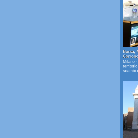
Borsa, 
Corrono 
Milano -
territori
scambi c