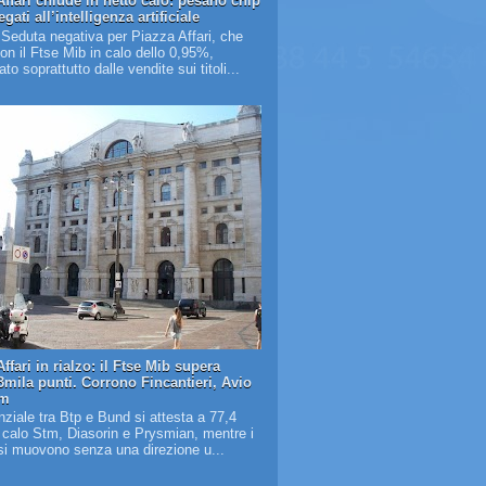
Affari chiude in netto calo: pesano chip
legati all’intelligenza artificiale
 Seduta negativa per Piazza Affari, che
on il Ftse Mib in calo dello 0,95%,
to soprattutto dalle vendite sui titoli...
ffari in rialzo: il Ftse Mib supera
3mila punti. Corrono Fincantieri, Avio
em
renziale tra Btp e Bund si attesta a 77,4
n calo Stm, Diasorin e Prysmian, mentre i
si muovono senza una direzione u...