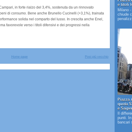
Piazza 
e titoli 
 Campari, in forte rialzo del 3,4%, sostenuta da un rinnovato
Milano -
dei beni di consumo. Bene anche Brunello Cucinelli (+3,1%), trainata
chiude c
penalizza
 performance solida nel comparto del lusso. In crescita anche Enel,
a favorevole verso i titoli difensivi e dei progressi nella
Home page
Post più vecchio
Piazza A
quota 5
e Saip
Il diffe
punti. I
bancari 