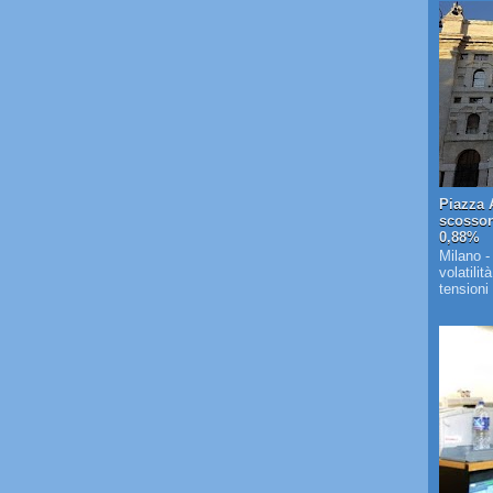
Piazza A
scosson
0,88%
Milano -
volatilit
tensioni 