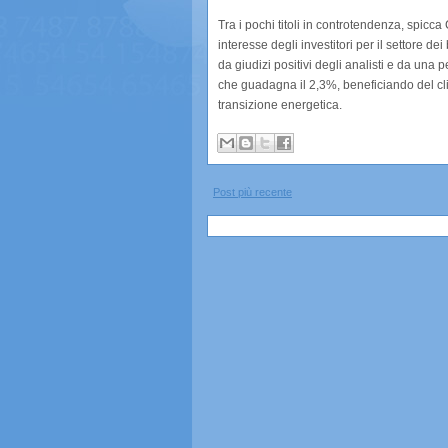
Tra i pochi titoli in controtendenza, spicca
interesse degli investitori per il settore 
da giudizi positivi degli analisti e da una
che guadagna il 2,3%, beneficiando del clim
transizione energetica.
Post più recente