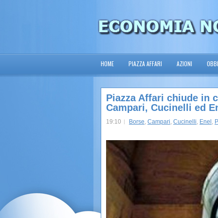
HOME
PIAZZA AFFARI
AZIONI
OBBL
Piazza Affari chiude in 
Campari, Cucinelli ed E
19:10
Borse
,
Campari
,
Cucinelli
,
Enel
,
P