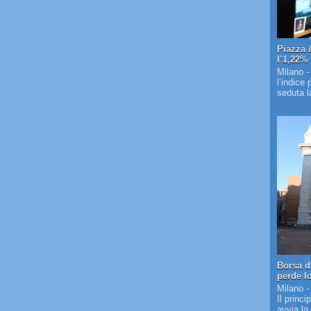
Piazza 
l’1,22%
Milano -
l’indice
seduta la
Borsa d
perde l
Milano -
Il princi
avvia la