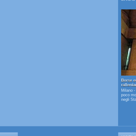
Borse e
rallent
Milano -
poco mos
negli St