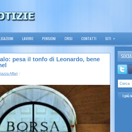
»
IGAZIONI
LAVORO
PENSIONI
CRISI
CONTATTI
SITI
SOCIA
calo: pesa il tonfo di Leonardo, bene
nel
iazza Affari
I più l