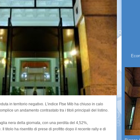
Econ
uta in territorio negativo. L’indice Ftse Mib ha chiuso in calo
mplice un andamento contrastato tra i titoli principali del listino.
glia nera della giornata, con una perdita del 4,52%,
 titolo ha risentito di prese di profitto dopo il recente rally e di