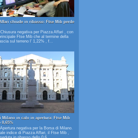
Affari chiude in ribasso: Ftse Mib perde
 Chiusura negativa per Piazza Affari , con
 principale Ftse Mib che al termine della
scia sul terreno l’ 1,22% , f...
i Milano in calo in apertura: Ftse Mib
o 0,65%
 Apertura negativa per la Borsa di Milano.
pale indice di Piazza Affari, il Ftse Mib ,
 seduta in ribasso dello 0,6...