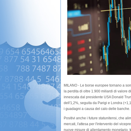
MILANO - Le borse europee tornano a sorri
la perdita di oltre 1.900 miliardi di valore
innescata dal presidente USA Donald Trum
dell'1,2%, seguita da Parigi e Londra (+1,
i guadagni a causa del calo delle banche.
Positivi anche i future statunitensi, che al
mercati, l'attesa per l'intervento del vice
nuove misure di allentamento monetario, tra 