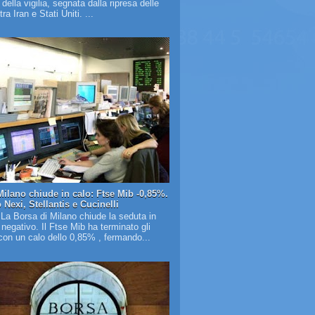
à della vigilia, segnata dalla ripresa delle
tra Iran e Stati Uniti. ...
Milano chiude in calo: Ftse Mib -0,85%.
Nexi, Stellantis e Cucinelli
 La Borsa di Milano chiude la seduta in
o negativo. Il Ftse Mib ha terminato gli
on un calo dello 0,85% , fermando...