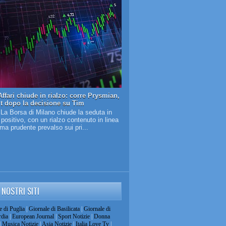
ffari chiude in rialzo: corre Prysmian,
it dopo la decisione su Tim
 La Borsa di Milano chiude la seduta in
o positivo, con un rialzo contenuto in linea
lima prudente prevalso sui pri...
I NOSTRI SITI
e di Puglia
|
Giornale di Basilicata
|
Giornale di
dia
|
European Journal
|
Sport Notizie
|
Donna
|
Musica Notizie
|
Asia Notizie
|
Italia Love Tv
|