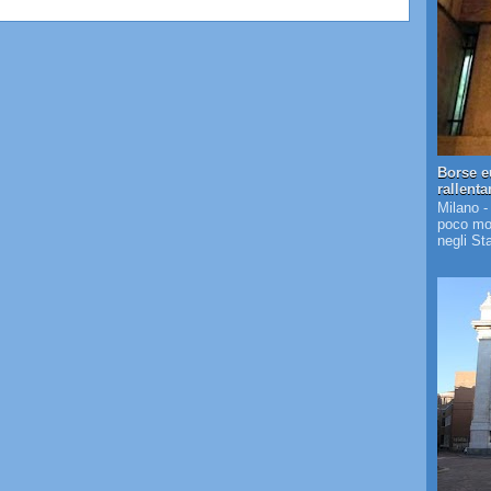
Borse e
rallent
Milano -
poco mos
negli St