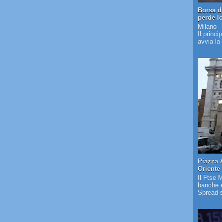
Borsa d
perde l
Milano -
Il princi
avvia la
Piazza 
Oriente
Il Ftse 
banche e
Spread s