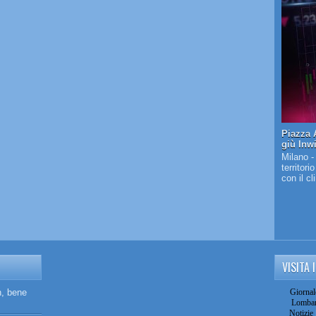
Piazza A
giù Inw
Milano -
territori
con il c
VISITA 
n, bene
Giornal
Lombar
Notizie