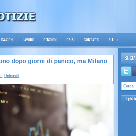
»
IGAZIONI
LAVORO
PENSIONI
CRISI
CONTATTI
SITI
SOCIA
ono dopo giorni di panico, ma Milano
tm
,
Unicredit
I più l