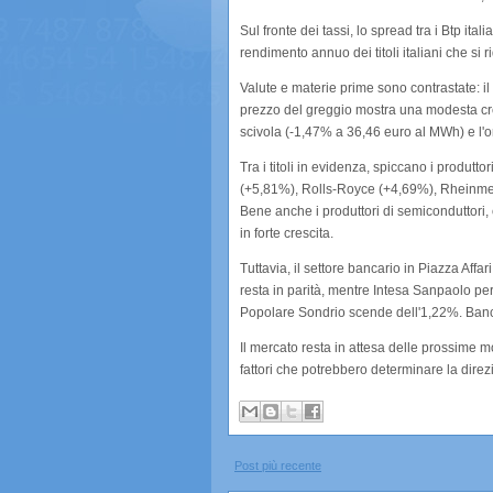
Sul fronte dei tassi, lo spread tra i Btp it
rendimento annuo dei titoli italiani che si
Valute e materie prime sono contrastate: il
prezzo del greggio mostra una modesta cres
scivola (-1,47% a 36,46 euro al MWh) e l'o
Tra i titoli in evidenza, spiccano i produtto
(+5,81%), Rolls-Royce (+4,69%), Rheinmetal
Bene anche i produttori di semiconduttori
in forte crescita.
Tuttavia, il settore bancario in Piazza Affa
resta in parità, mentre Intesa Sanpaolo p
Popolare Sondrio scende dell'1,22%. Ban
Il mercato resta in attesa delle prossime 
fattori che potrebbero determinare la direz
Post più recente