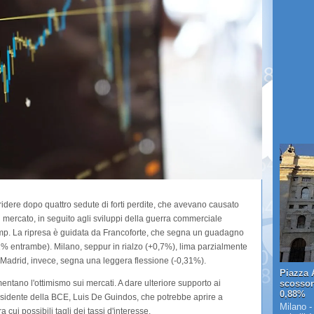
dere dopo quattro sedute di forti perdite, che avevano causato
 di mercato, in seguito agli sviluppi della guerra commerciale
p. La ripresa è guidata da Francoforte, che segna un guadagno
1% entrambe). Milano, seppur in rialzo (+0,7%), lima parzialmente
 Madrid, invece, segna una leggera flessione (-0,31%).
Piazza A
imentano l'ottimismo sui mercati. A dare ulteriore supporto ai
scosson
0,88%
presidente della BCE, Luis De Guindos, che potrebbe aprire a
Milano -
cui possibili tagli dei tassi d'interesse.