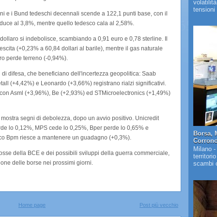
volatilit
tensioni 
aliani e i Bund tedeschi decennali scende a 122,1 punti base, con il
 riduce al 3,8%, mentre quello tedesco cala al 2,58%.
 dollaro si indebolisce, scambiando a 0,91 euro e 0,78 sterline. Il
cita (+0,23% a 60,84 dollari al barile), mentre il gas naturale
ro perde terreno (-0,94%).
ri di difesa, che beneficiano dell'incertezza geopolitica: Saab
l (+4,42%) e Leonardo (+3,66%) registrano rialzi significativi.
, con Asml (+3,96%), Be (+2,93%) ed STMicroelectronics (+1,49%)
ri mostra segni di debolezza, dopo un avvio positivo. Unicredit
erde lo 0,12%, MPS cede lo 0,25%, Bper perde lo 0,65% e
Borsa, 
co Bpm riesce a mantenere un guadagno (+0,3%).
Corrono 
Milano -
mosse della BCE e dei possibili sviluppi della guerra commerciale,
territori
ione delle borse nei prossimi giorni.
scambi c
Home page
Post più vecchio