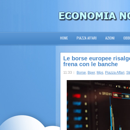
HOME
PIAZZA AFFARI
AZIONI
OBBL
Le borse europee risalg
frena con le banche
11:33
Borse
,
Bper
,
Mps
,
Piazza Affari
,
S