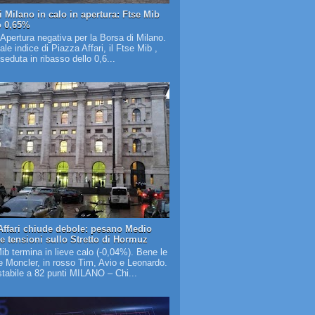
i Milano in calo in apertura: Ftse Mib
o 0,65%
 Apertura negativa per la Borsa di Milano.
pale indice di Piazza Affari, il Ftse Mib ,
 seduta in ribasso dello 0,6...
Affari chiude debole: pesano Medio
 e tensioni sullo Stretto di Hormuz
Mib termina in lieve calo (-0,04%). Bene le
 Moncler, in rosso Tim, Avio e Leonardo.
tabile a 82 punti MILANO – Chi...