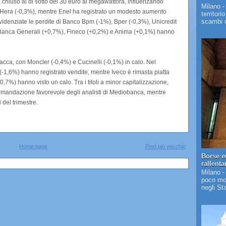
 ha chiuso al di sotto dei 30 euro al megawattora, influenzando
Milano -
 Hera (-0,3%), mentre Enel ha registrato un modesto aumento
territori
scambi c
idenziate le perdite di Banco Bpm (-1%), Bper (-0,3%), Unicredit
e Banca Generali (+0,7%), Fineco (+0,2%) e Anima (+0,1%) hanno
fiacca, con Moncler (-0,4%) e Cucinelli (-0,1%) in calo. Nel
 (-1,6%) hanno registrato vendite, mentre Iveco è rimasta piatta
7%) hanno visto un calo. Tra i titoli a minor capitalizzazione,
omandazione favorevole degli analisti di Mediobanca, mentre
 del trimestre.
Home page
Post più vecchio
Borse e
rallent
Milano -
poco mos
negli St