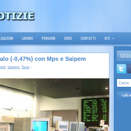
»
IGAZIONI
LAVORO
PENSIONI
CRISI
CONTATTI
SITI
SOCIA
 calo (-0,47%) con Mps e Saipem
relli
,
Saipem
,
Tassi
I più l