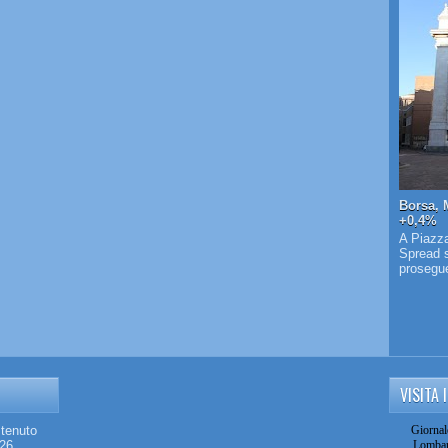
Borsa, 
+0,4%
A Piazza
Spread s
prosegue 
VISITA 
stenuto
Giornal
026
Lombar