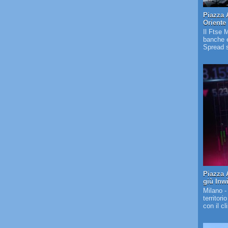
Piazza 
Oriente
Il Ftse 
banche e
Spread s
Piazza A
giù Inw
Milano -
territori
con il c