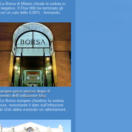
 La Borsa di Milano chiude la seduta in
o negativo. Il Ftse Mib ha terminato gli
on un calo dello 0,85% , fermando...
uropee poco mosse dopo il
amento dell’inflazione Usa
 Le Borse europee chiudono la seduta
se, nonostante il dato sull’inflazione
ati Uniti abbia mostrato un rallentament...