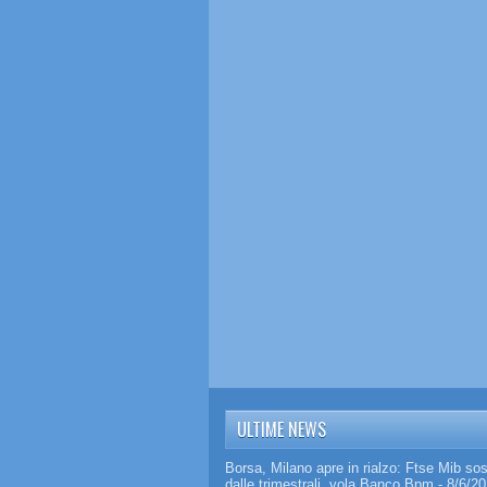
ULTIME NEWS
Borsa, Milano apre in rialzo: Ftse Mib so
dalle trimestrali, vola Banco Bpm
- 8/6/2