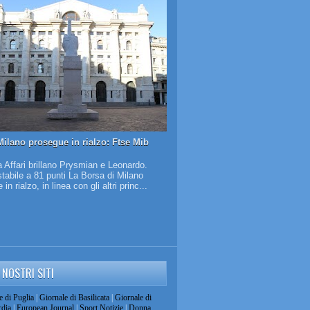
Milano prosegue in rialzo: Ftse Mib
 Affari brillano Prysmian e Leonardo.
tabile a 81 punti La Borsa di Milano
in rialzo, in linea con gli altri princ...
I NOSTRI SITI
e di Puglia
|
Giornale di Basilicata
|
Giornale di
dia
|
European Journal
|
Sport Notizie
|
Donna