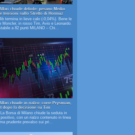
Affari chiude debole: pesano Medio
 e tensioni sullo Stretto di Hormuz
Mib termina in lieve calo (-0,04%). Bene le
 Moncler, in rosso Tim, Avio e Leonardo.
tabile a 82 punti MILANO – Chi...
ffari chiude in rialzo: corre Prysmian,
it dopo la decisione su Tim
 La Borsa di Milano chiude la seduta in
o positivo, con un rialzo contenuto in linea
lima prudente prevalso sui pri...