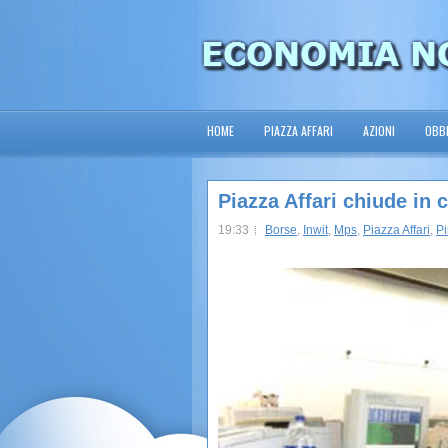
HOME
PIAZZA AFFARI
AZIONI
OBBL
Piazza Affari chiude in
19:33
Borse
,
Inwit
,
Mps
,
Piazza Affari
,
Pi