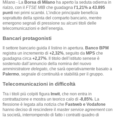
Milano - La
Borsa di Milano
ha aperto la seduta odierna in
rialzo, con il
FTSE MIB
che guadagna
l’1,21% a 43.895
punti
nei primi scambi. L’indice principale beneficia
soprattutto della spinta del comparto bancario, mentre
emergono segnali di pressione su alcuni titoli delle
telecomunicazioni e dell’energia.
Bancari protagonisti
Il settore bancario guida il listino in apertura.
Banco BPM
registra un incremento di
+2,32%
, seguito da
MPS
che
guadagna circa
+2,27%
. Il titolo dell’istituto senese è
sostenuto dall’annuncio della nomina del nuovo
amministratore delegato
, che sarà operativamente basato a
Palermo
, segnale di continuità e stabilità per il gruppo.
Telecomunicazioni in difficoltà
Tra i titoli più colpiti figura
Inwit
, che non entra in
contrattazione e mostra un teorico calo di
-8,85%
. La
flessione è legata alla notizia che
Fastweb e Vodafone
hanno deciso di rescindere il
master service agreement
con
la società, interrompendo di fatto i contratti quadro di