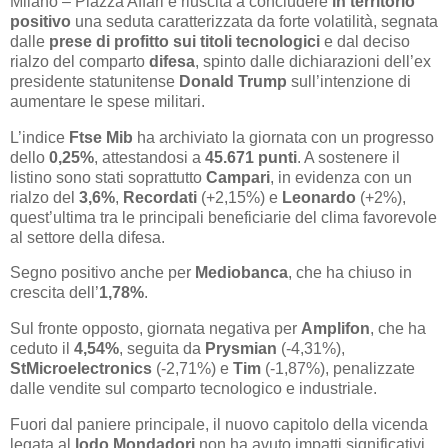
Milano – Piazza Affari è riuscita a concludere
in territorio
positivo
una seduta caratterizzata da forte volatilità, segnata
dalle
prese di profitto sui titoli tecnologici
e dal deciso
rialzo del comparto
difesa
, spinto dalle dichiarazioni dell’ex
presidente statunitense
Donald Trump
sull’intenzione di
aumentare le spese militari.
L’indice
Ftse Mib
ha archiviato la giornata con un progresso
dello
0,25%
, attestandosi a
45.671 punti
. A sostenere il
listino sono stati soprattutto
Campari
, in evidenza con un
rialzo del
3,6%
,
Recordati
(+2,15%) e
Leonardo
(+2%),
quest’ultima tra le principali beneficiarie del clima favorevole
al settore della difesa.
Segno positivo anche per
Mediobanca
, che ha chiuso in
crescita dell’
1,78%
.
Sul fronte opposto, giornata negativa per
Amplifon
, che ha
ceduto il
4,54%
, seguita da
Prysmian
(-4,31%),
StMicroelectronics
(-2,71%) e
Tim
(-1,87%), penalizzate
dalle vendite sul comparto tecnologico e industriale.
Fuori dal paniere principale, il nuovo capitolo della vicenda
legata al
lodo Mondadori
non ha avuto impatti significativi