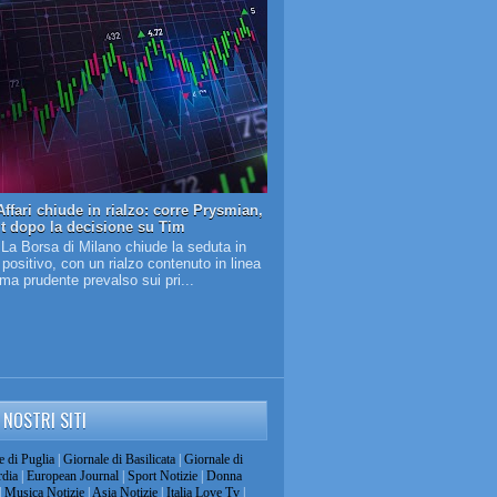
ffari chiude in rialzo: corre Prysmian,
it dopo la decisione su Tim
 La Borsa di Milano chiude la seduta in
o positivo, con un rialzo contenuto in linea
lima prudente prevalso sui pri...
I NOSTRI SITI
e di Puglia
|
Giornale di Basilicata
|
Giornale di
dia
|
European Journal
|
Sport Notizie
|
Donna
|
Musica Notizie
|
Asia Notizie
|
Italia Love Tv
|