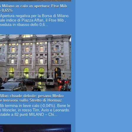
i Milano in calo in apertura: Ftse Mib
o 0,65%
 Apertura negativa per la Borsa di Milano.
pale indice di Piazza Affari, il Ftse Mib ,
 seduta in ribasso dello 0,6...
Affari chiude debole: pesano Medio
 e tensioni sullo Stretto di Hormuz
Mib termina in lieve calo (-0,04%). Bene le
 Moncler, in rosso Tim, Avio e Leonardo.
tabile a 82 punti MILANO – Chi...