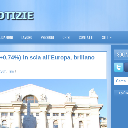
»
IGAZIONI
LAVORO
PENSIONI
CRISI
CONTATTI
SITI
SOCIA
+0,74%) in scia all’Europa, brillano
,
Stm
,
Tim
I più l