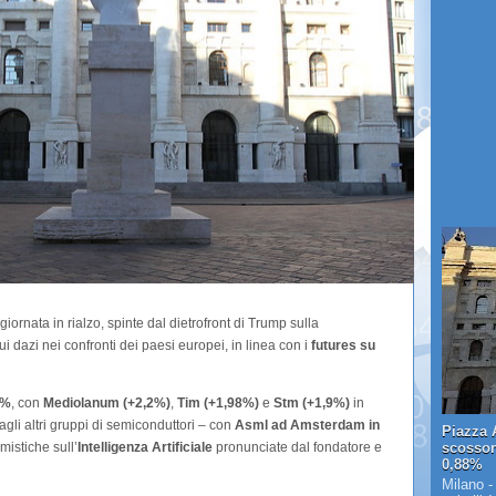
rnata in rialzo, spinte dal dietrofront di Trump sulla
i dazi nei confronti dei paesi europei, in linea con i
futures su
4%
, con
Mediolanum (+2,2%)
,
Tim (+1,98%)
e
Stm (+1,9%)
in
gli altri gruppi di semiconduttori – con
Asml ad Amsterdam in
Piazza A
mistiche sull’
Intelligenza Artificiale
pronunciate dal fondatore e
scosson
0,88%
Milano -