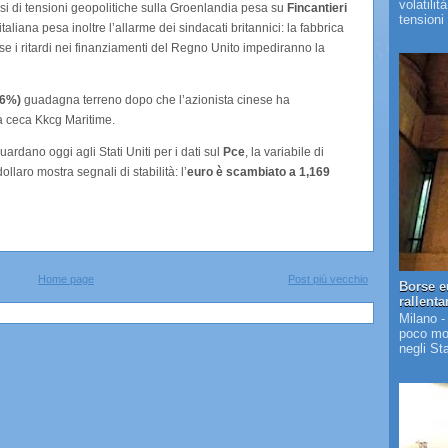
volatilit
anarsi di tensioni geopolitiche sulla Groenlandia pesa su
Fincantieri
tensioni 
italiana pesa inoltre l’allarme dei sindacati britannici: la fabbrica
a se i ritardi nei finanziamenti del Regno Unito impediranno la
46%)
guadagna terreno dopo che l’azionista cinese ha
la ceca Kkcg Maritime.
ardano oggi agli Stati Uniti per i dati sul
Pce
, la variabile di
dollaro mostra segnali di stabilità: l’
euro è scambiato a 1,169
Home page
Post più vecchio
Borse e
rallent
Milano -
poco mos
negli St