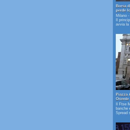
Borsa d
perde l
Milano -
Il princi
avvia la
Piazza 
Oriente
Il Ftse 
banche e
Spread s