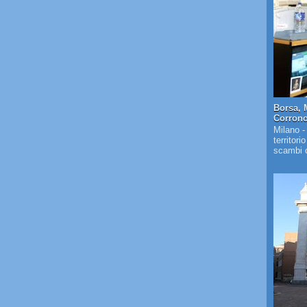
Borsa, 
Corrono 
Milano -
territori
scambi c