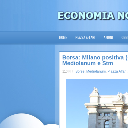
HOME
PIAZZA AFFARI
AZIONI
OBBL
Borsa: Milano positiva (
Mediolanum e Stm
11:44
Borse
,
Mediolanum
,
Piazza Affari