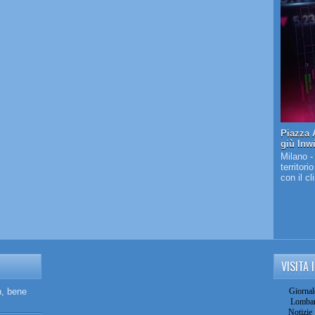
Piazza A
giù Inw
Milano -
territori
con il c
VISITA 
n, bene
Giornal
Lombar
Notizie