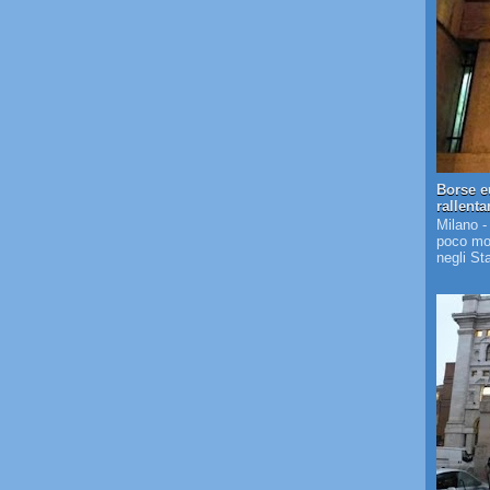
Borse e
rallent
Milano -
poco mos
negli St