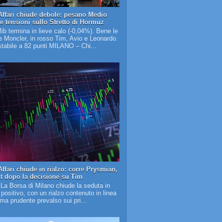
Affari chiude debole: pesano Medio
 e tensioni sullo Stretto di Hormuz
Mib termina in lieve calo (-0,04%). Bene le
 Moncler, in rosso Tim, Avio e Leonardo.
tabile a 82 punti MILANO – Chi...
ffari chiude in rialzo: corre Prysmian,
it dopo la decisione su Tim
 La Borsa di Milano chiude la seduta in
o positivo, con un rialzo contenuto in linea
lima prudente prevalso sui pri...