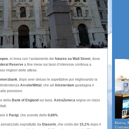
ropee
, in linea con l’andamento dei
futures su Wall Street
, dove
deral Reserve
a fine mese sui tassi d’interesse continua a
sso migliori delle attese.
merzbank
, dopo aver deluso le aspettative pur migliorando la
ontrotendenza
ArcelorMittal
, che ad
Amsterdam
guadagna il
alle previsioni.
ne della
Bank of England
sui tassi,
AstraZeneca
segna un rialzo
tati.
arie è
Parigi
, che scende dello
0,68%
.
Borsa, 
, penalizzato soprattutto da
Diasorin
, che crolla del
15,1%
dopo il
Corrono 