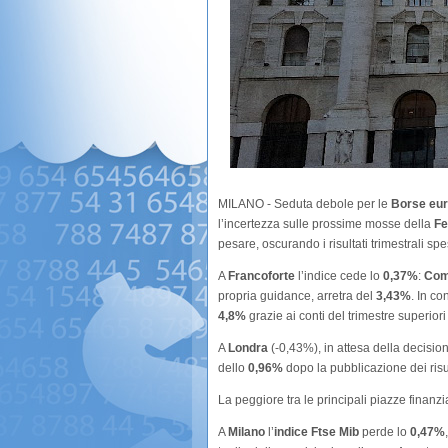
MILANO - Seduta debole per le
Borse eu
l’incertezza sulle prossime mosse della
Fe
pesare, oscurando i risultati trimestrali spe
A
Francoforte
l’indice cede lo
0,37%
:
Com
propria guidance, arretra del
3,43%
. In c
4,8%
grazie ai conti del trimestre superiori 
A
Londra
(-0,43%), in attesa della decisio
dello
0,96%
dopo la pubblicazione dei risul
La peggiore tra le principali piazze finanzi
A
Milano
l’
indice Ftse Mib
perde lo
0,47%