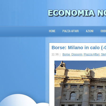
HOME
PIAZZA AFFARI
AZIONI
OBBL
Borse: Milano in calo (
11:36
Borse
,
Diasorin
,
Piazza Affari
,
Stel