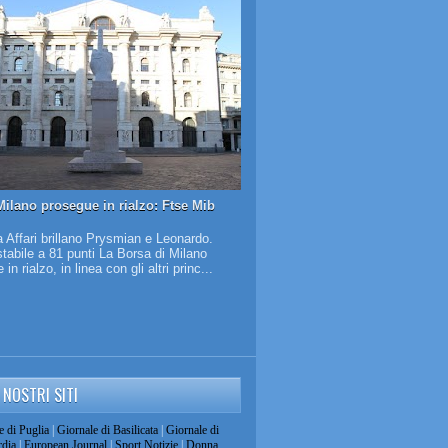
Milano prosegue in rialzo: Ftse Mib
 Affari brillano Prysmian e Leonardo.
tabile a 81 punti La Borsa di Milano
in rialzo, in linea con gli altri princ...
I NOSTRI SITI
e di Puglia
|
Giornale di Basilicata
|
Giornale di
dia
|
European Journal
|
Sport Notizie
|
Donna