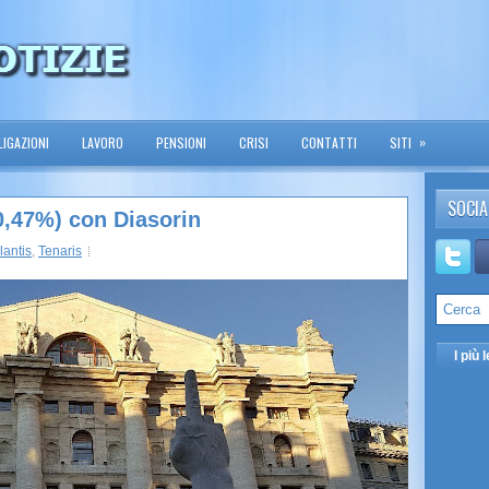
»
IGAZIONI
LAVORO
PENSIONI
CRISI
CONTATTI
SITI
SOCIA
-0,47%) con Diasorin
lantis
,
Tenaris
I più l