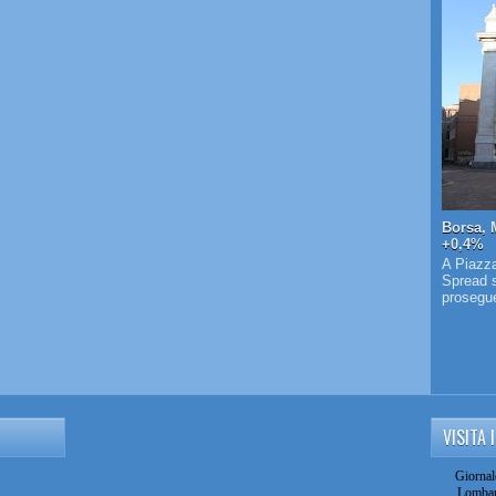
Borsa, 
+0,4%
A Piazza
Spread s
prosegue 
VISITA 
Giornal
Lombar