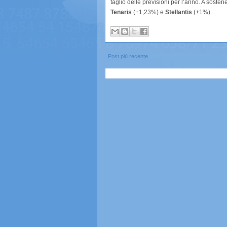
taglio delle previsioni per l’anno. A sosten
Tenaris
(+1,23%) e
Stellantis
(+1%).
Post più recente