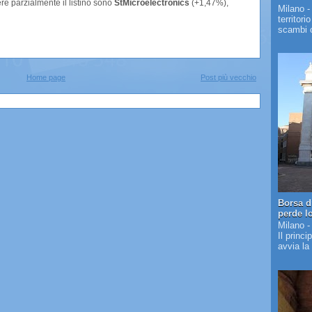
ere parzialmente il listino sono
StMicroelectronics
(+1,47%),
Milano -
territori
scambi c
Home page
Post più vecchio
Borsa d
perde l
Milano -
Il princi
avvia la