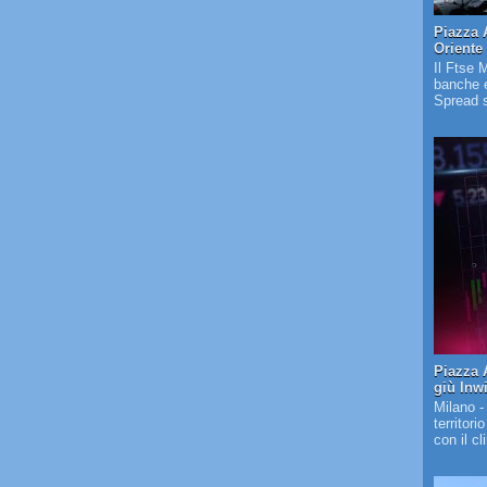
Piazza 
Oriente
Il Ftse 
banche e
Spread s
Piazza A
giù Inw
Milano -
territori
con il c