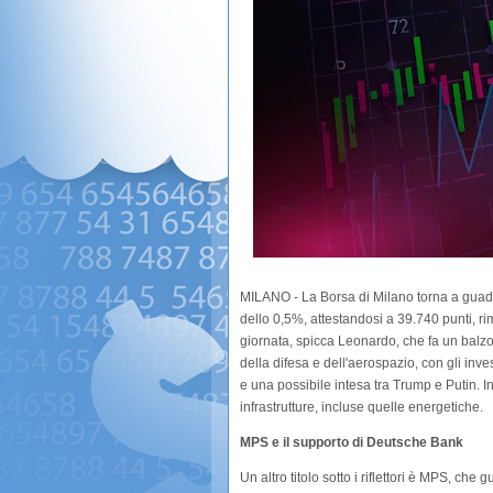
MILANO - La Borsa di Milano torna a guad
dello 0,5%, attestandosi a 39.740 punti, ri
giornata, spicca Leonardo, che fa un balzo
della difesa e dell'aerospazio, con gli inve
e una possibile intesa tra Trump e Putin. In 
infrastrutture, incluse quelle energetiche.
MPS e il supporto di Deutsche Bank
Un altro titolo sotto i riflettori è MPS, 