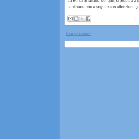
La Borsa di Milano, dunque, si prepara a un
continueranno a seguire con attenzione gli 
Post più recente