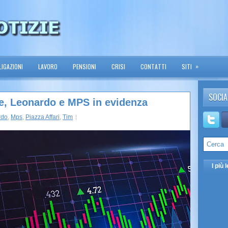
»
IGAZIONI
LAVORO
PENSIONI
CRISI
CONTATTI
SITI
SOCIA
le, Leonardo e MPS in evidenza
rdo
,
Mps
,
Piazza Affari
,
Tim
I più l