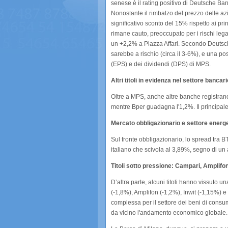
senese è il rating positivo di Deutsche Bank,
Nonostante il rimbalzo del prezzo delle azi
significativo sconto del 15% rispetto ai pri
rimane cauto, preoccupato per i rischi lega
un +2,2% a Piazza Affari. Secondo Deutsch
sarebbe a rischio (circa il 3-6%), e una pos
(EPS) e dei dividendi (DPS) di MPS.
Altri titoli in evidenza nel settore bancari
Oltre a MPS, anche altre banche registrano
mentre Bper guadagna l'1,2%. Il principale
Mercato obbligazionario e settore energ
Sul fronte obbligazionario, lo spread tra 
italiano che scivola al 3,89%, segno di un a
Titoli sotto pressione: Campari, Amplifon
D’altra parte, alcuni titoli hanno vissuto 
(-1,8%), Amplifon (-1,2%), Inwit (-1,15%) e
complessa per il settore dei beni di consu
da vicino l'andamento economico globale.