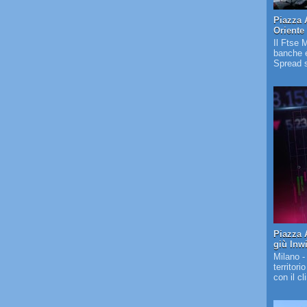
Piazza 
Oriente
Il Ftse 
banche e
Spread s
Piazza A
giù Inw
Milano -
territori
con il c