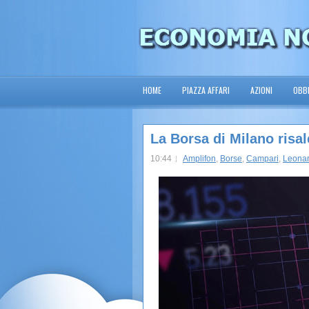
HOME
PIAZZA AFFARI
AZIONI
OBBL
La Borsa di Milano risa
10:44
Amplifon
,
Borse
,
Campari
,
Leona