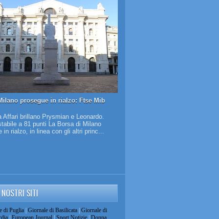
Milano prosegue in rialzo: Ftse Mib
 Affari brillano Prysmian e Leonardo.
tabile a 81 punti La Borsa di Milano
in rialzo, in linea con gli altri princ...
I NOSTRI SITI
e di Puglia
|
Giornale di Basilicata
|
Giornale di
dia
|
European Journal
|
Sport Notizie
|
Donna