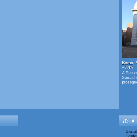
Borsa, 
+0,4%
A Piazza
Spread s
prosegue 
VISITA 
Giornal
Lombar