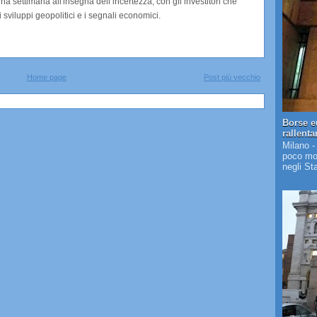
a settimana all'insegna dell’incertezza, con gli investitori che
sviluppi geopolitici e i segnali economici.
Home page
Post più vecchio
Borse e
rallent
Milano -
poco mos
negli St