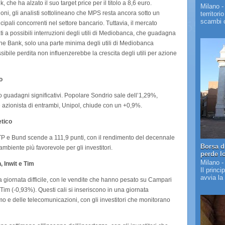
 che ha alzato il suo target price per il titolo a 8,6 euro.
Milano -
oni, gli analisti sottolineano che MPS resta ancora sotto un
territori
scambi c
ncipali concorrenti nel settore bancario. Tuttavia, il mercato
ti a possibili interruzioni degli utili di Mediobanca, che guadagna
e Bank, solo una parte minima degli utili di Mediobanca
sibile perdita non influenzerebbe la crescita degli utili per azione
o
 guadagni significativi. Popolare Sondrio sale dell’1,29%,
 azionista di entrambi, Unipol, chiude con un +0,9%.
etico
BTP e Bund scende a 111,9 punti, con il rendimento del decennale
Borsa d
mbiente più favorevole per gli investitori.
perde l
Milano -
, Inwit e Tim
Il princi
avvia la
una giornata difficile, con le vendite che hanno pesato su Campari
 Tim (-0,93%). Questi cali si inseriscono in una giornata
mo e delle telecomunicazioni, con gli investitori che monitorano