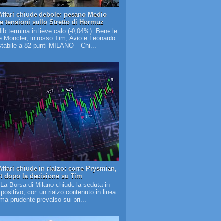
Affari chiude debole: pesano Medio
 e tensioni sullo Stretto di Hormuz
Mib termina in lieve calo (-0,04%). Bene le
 Moncler, in rosso Tim, Avio e Leonardo.
tabile a 82 punti MILANO – Chi...
ffari chiude in rialzo: corre Prysmian,
it dopo la decisione su Tim
 La Borsa di Milano chiude la seduta in
o positivo, con un rialzo contenuto in linea
lima prudente prevalso sui pri...