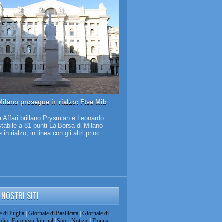
Milano prosegue in rialzo: Ftse Mib
 Affari brillano Prysmian e Leonardo.
tabile a 81 punti La Borsa di Milano
in rialzo, in linea con gli altri princ...
I NOSTRI SITI
e di Puglia
|
Giornale di Basilicata
|
Giornale di
dia
|
European Journal
|
Sport Notizie
|
Donna