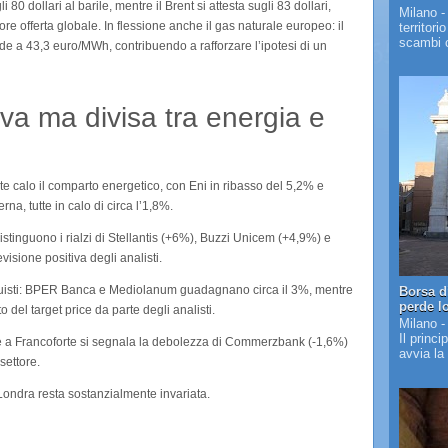
i 80 dollari al barile, mentre il Brent si attesta sugli 83 dollari,
Milano -
re offerta globale. In flessione anche il gas naturale europeo: il
territori
scambi c
e a 43,3 euro/MWh, contribuendo a rafforzare l’ipotesi di un
iva ma divisa tra energia e
te calo il comparto energetico, con Eni in ribasso del 5,2% e
na, tutte in calo di circa l’1,8%.
distinguono i rialzi di Stellantis (+6%), Buzzi Unicem (+4,9%) e
isione positiva degli analisti.
cquisti: BPER Banca e Mediolanum guadagnano circa il 3%, mentre
Borsa d
perde l
del target price da parte degli analisti.
Milano -
Il princi
e a Francoforte si segnala la debolezza di Commerzbank (-1,6%)
avvia la
settore.
 Londra resta sostanzialmente invariata.