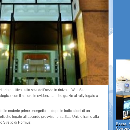
orio positivo sulla scia dell’avvio in rialzo di Wall Street,
logico, con il settore in evidenza anche grazie al rally legato a
o delle materie prime energetiche, dopo le indicazioni di un
itiche legate all’accordo provvisorio tra Stati Uniti e Iran e alla
 lo Stretto di Hormuz.
Borsa, 
Corrono 