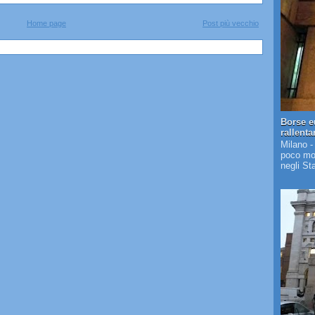
Home page
Post più vecchio
Borse e
rallent
Milano -
poco mos
negli St