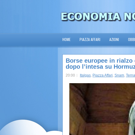
HOME
PIAZZA AFFARI
AZIONI
OBBL
Borse europee in rialzo 
dopo l’intesa su Hormu
20:00
Italgas
,
Piazza Affari
,
Snam
,
Tern