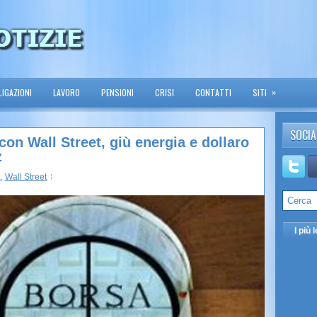
»
IGAZIONI
LAVORO
PENSIONI
CRISI
CONTATTI
SITI
SOCIA
con Wall Street, giù energia e dollaro
z
a
,
Wall Street
I più l