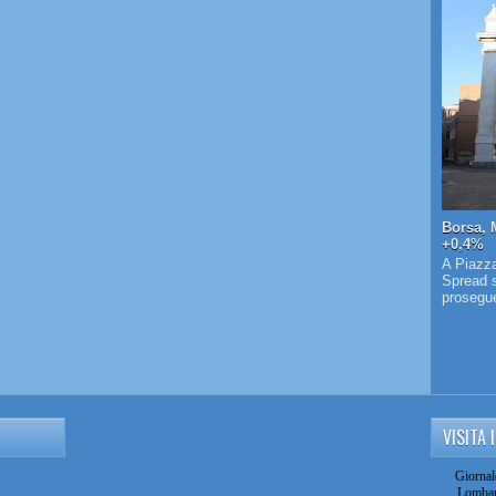
Borsa, 
+0,4%
A Piazza
Spread s
prosegue 
VISITA 
Giornal
Lombar