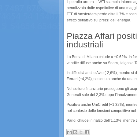
Il petrolio arretra: il WTI scambia intorno agl
penalizzato dalle aspettative di una maggio
TTF di Amsterdam perde oltre il 7% e scend
effetto deflattivo sui prezzi dell’energia.
Piazza Affari posit
industriali
La Borsa di Milano chiude a +0,62%. In for
vendite diffuse anche su Snam, Italgas e Ter
In difficoltà anche Avio (-2,6%), mentre si 
Ferrari (+4,2%), sostenuta anche da una rev
Nel settore finanziario proseguono gli a
Generali sale del 2,3% dopo l’innalzamento 
Positiva anche UniCredit (+1,32%), mentr
nel contesto delle tensioni competitive nel 
Parigi chiude in rialzo dell’1,13%, mentre