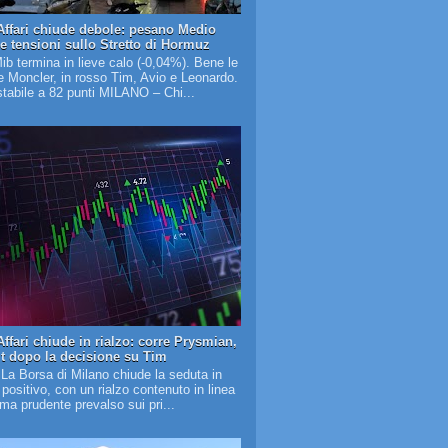
Affari chiude debole: pesano Medio
 e tensioni sullo Stretto di Hormuz
Mib termina in lieve calo (-0,04%). Bene le
 Moncler, in rosso Tim, Avio e Leonardo.
tabile a 82 punti MILANO – Chi...
ffari chiude in rialzo: corre Prysmian,
it dopo la decisione su Tim
 La Borsa di Milano chiude la seduta in
o positivo, con un rialzo contenuto in linea
lima prudente prevalso sui pri...