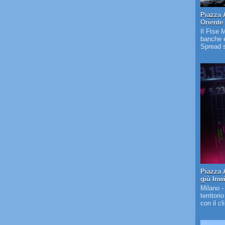
Piazza 
Oriente
Il Ftse 
banche e
Spread s
Piazza A
giù Inw
Milano -
territori
con il c