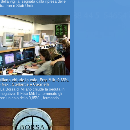
à della vigilia, segnata dalla ripresa delle
tra Iran e Stati Uniti. ...
Milano chiude in calo: Ftse Mib -0,85%.
Nexi, Stellantis e Cucinelli
 La Borsa di Milano chiude la seduta in
o negativo. Il Ftse Mib ha terminato gli
on un calo dello 0,85% , fermando...