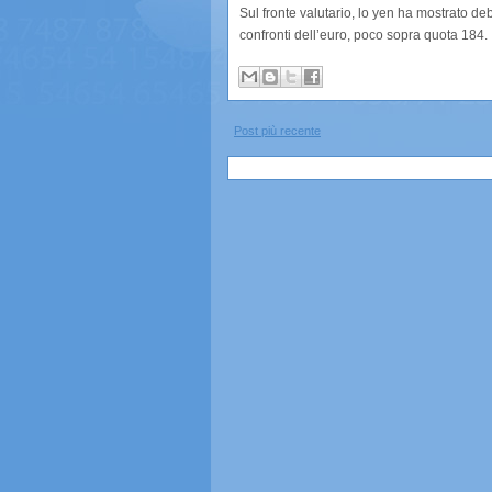
Sul fronte valutario, lo yen ha mostrato deb
confronti dell’euro, poco sopra quota 184.
Post più recente