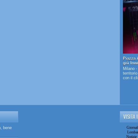
Piazza A
giù Inw
Milano -
territori
con il c
VISITA 
n, bene
Giornal
Lombar
Notizie