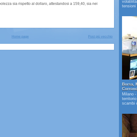
volatilit
olezza sia rispetto al dollaro, attestandosi a 159,40, sia nei
tensioni 
Home page
Post più vecchio
Borsa, 
Corrono 
Milano -
territori
scambi c