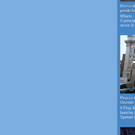
Borsa d
perde l
Milano -
Il princi
avvia la
Piazza 
Oriente
Il Ftse 
banche e
Spread s