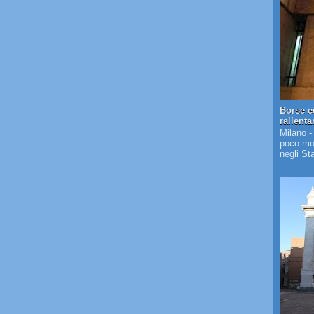
Borse e
rallent
Milano -
poco mos
negli St