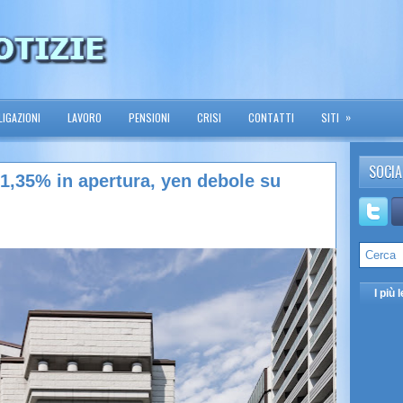
»
IGAZIONI
LAVORO
PENSIONI
CRISI
CONTATTI
SITI
SOCIA
+1,35% in apertura, yen debole su
I più l