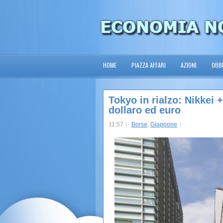
HOME
PIAZZA AFFARI
AZIONI
OBBL
Tokyo in rialzo: Nikkei 
dollaro ed euro
11:57
Borse
,
Giappone