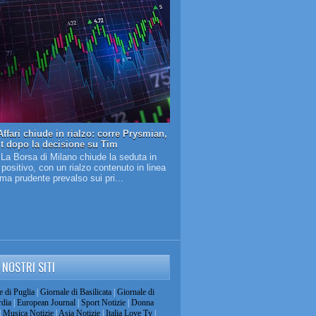
ffari chiude in rialzo: corre Prysmian,
it dopo la decisione su Tim
 La Borsa di Milano chiude la seduta in
o positivo, con un rialzo contenuto in linea
lima prudente prevalso sui pri...
I NOSTRI SITI
e di Puglia
|
Giornale di Basilicata
|
Giornale di
dia
|
European Journal
|
Sport Notizie
|
Donna
|
Musica Notizie
|
Asia Notizie
|
Italia Love Tv
|