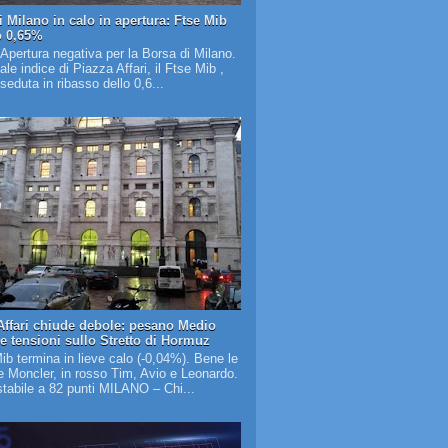
i Milano in calo in apertura: Ftse Mib
o 0,65%
 Apertura negativa per la Borsa di Milano.
pale indice di Piazza Affari, il Ftse Mib ,
 seduta in ribasso dello 0,6...
Affari chiude debole: pesano Medio
 e tensioni sullo Stretto di Hormuz
Mib termina in lieve calo (-0,04%). Bene le
 Moncler, in rosso Tim, Avio e Leonardo.
tabile a 82 punti MILANO – Chi...