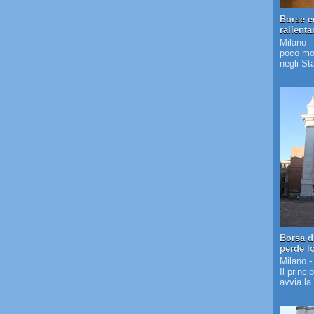
Borse e
rallent
Milano -
poco mos
negli St
Borsa d
perde l
Milano -
Il princi
avvia la