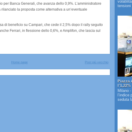
volatilit
io per Banca Generali, che avanza dello 0,9%. L’amministratore
tensioni 
 rilanciato la proposta come alternativa a un’eventuale
sa di beneficio su Campari, che cede il 2,5% dopo il rally seguito
o anche Ferrari, in flessione dello 0,6%, e Amplifon, che lascia sul
Home page
Post più vecchio
Piazza 
l’1,22%
Milano -
l’indice
seduta la