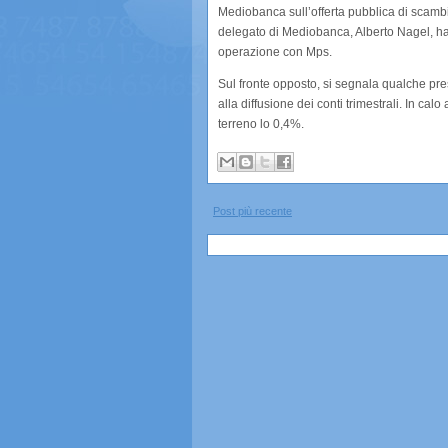
Mediobanca sull’offerta pubblica di scamb
delegato di Mediobanca, Alberto Nagel, ha
operazione con Mps.
Sul fronte opposto, si segnala qualche pre
alla diffusione dei conti trimestrali. In cal
terreno lo 0,4%.
Post più recente