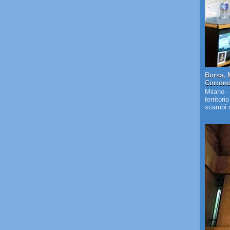
Borsa, 
Corrono 
Milano -
territori
scambi c