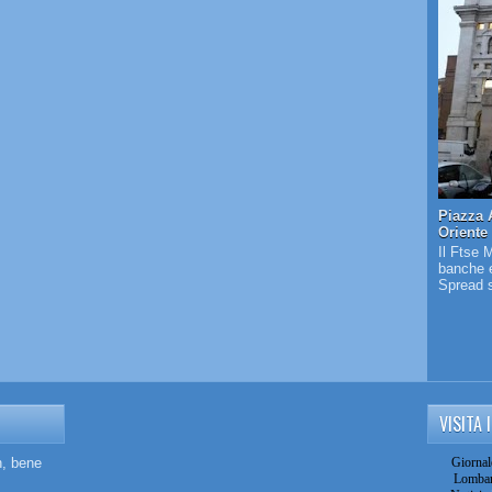
Piazza 
Oriente
Il Ftse 
banche e
Spread s
VISITA 
n, bene
Giornal
Lombar