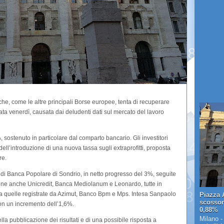
che, come le altre principali Borse europee, tenta di recuperare
ata venerdì, causata dai deludenti dati sul mercato del lavoro
, sostenuto in particolare dal comparto bancario. Gli investitori
dell’introduzione di una nuova tassa sugli extraprofitti, proposta
re.
ni di Banca Popolare di Sondrio, in netto progresso del 3%, seguite
ne anche Unicredit, Banca Mediolanum e Leonardo, tutte in
i a quelle registrate da Azimut, Banco Bpm e Mps. Intesa Sanpaolo
Piazza A
scosson
con un incremento dell’1,6%.
0,88%
Milano -
la pubblicazione dei risultati e di una possibile risposta a