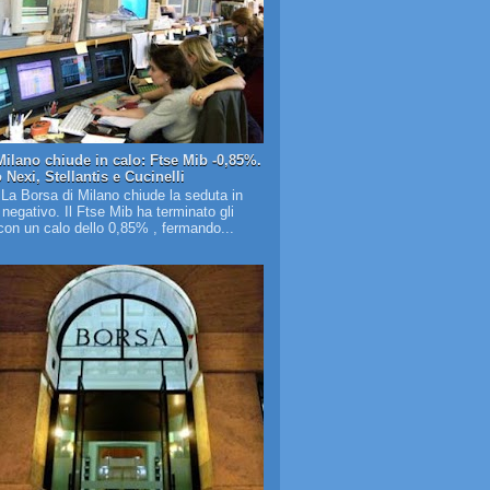
Milano chiude in calo: Ftse Mib -0,85%.
Nexi, Stellantis e Cucinelli
 La Borsa di Milano chiude la seduta in
o negativo. Il Ftse Mib ha terminato gli
on un calo dello 0,85% , fermando...