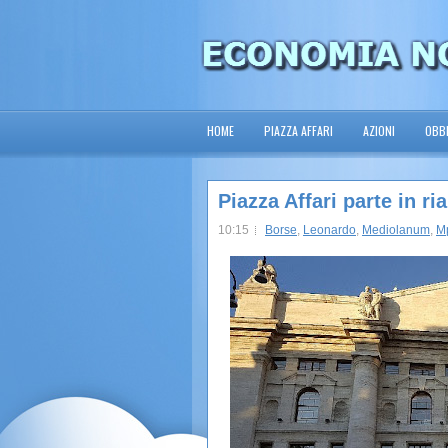
HOME
PIAZZA AFFARI
AZIONI
OBBL
Piazza Affari parte in ri
10:15
Borse
,
Leonardo
,
Mediolanum
,
M