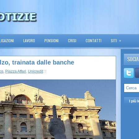
»
IGAZIONI
LAVORO
PENSIONI
CRISI
CONTATTI
SITI
SOCIA
alzo, trainata dalle banche
ps
,
Piazza Affari
,
Unicredit
I più l