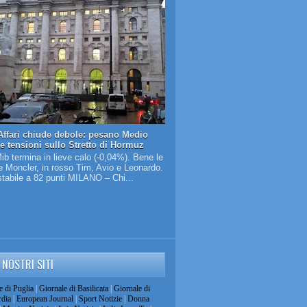
Affari chiude debole: pesano Medio
 e tensioni sullo Stretto di Hormuz
Mib termina in lieve calo (-0,04%). Bene le
 Moncler, in rosso Tim, Avio e Leonardo.
tabile a 82 punti MILANO – Chi...
I NOSTRI SITI
e di Puglia
|
Giornale di Basilicata
|
Giornale di
dia
|
European Journal
|
Sport Notizie
|
Donna