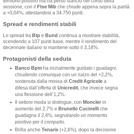
territorio positivo ma ha perso slancio nel corso della
sessione, con il
Ftse Mib
che chiude appena sopra la parità
a +0,04%, attestandosi a 34.750 punti.
Spread e rendimenti stabili
Lo spread tra
Btp
e
Bund
continua a mostrare stabilità,
scendendo a 107 punti base, mentre il rendimento del
decennale italiano si mantiene sotto il 3,18%.
Protagonisti della seduta
Banco Bpm
ha inizialmente guidato i guadagni,
chiudendo comunque con un rialzo del +2,2%,
sostenuta dalla mossa di
Credit Agricole
a
difesa dall’offerta di
Unicredit
, che invece segna
una flessione dell’1,2%.
Il settore moda si distingue, con
Moncler
in
aumento del 2,7% e
Brunello Cucinelli
che
guadagna il 2,4%, segnalando un momento
positivo per il comparto.
Brilla anche
Tenaris
(+2,6%), dopo la decisione