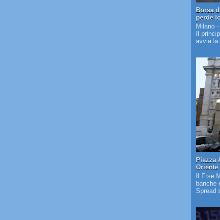
Borsa d
perde l
Milano -
Il princi
avvia la
Piazza 
Oriente
Il Ftse 
banche e
Spread s