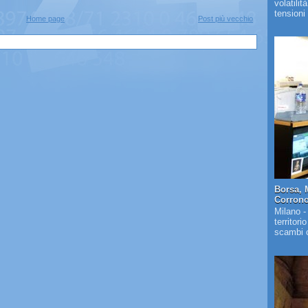
volatilit
tensioni 
Home page
Post più vecchio
Borsa, 
Corrono 
Milano -
territori
scambi c