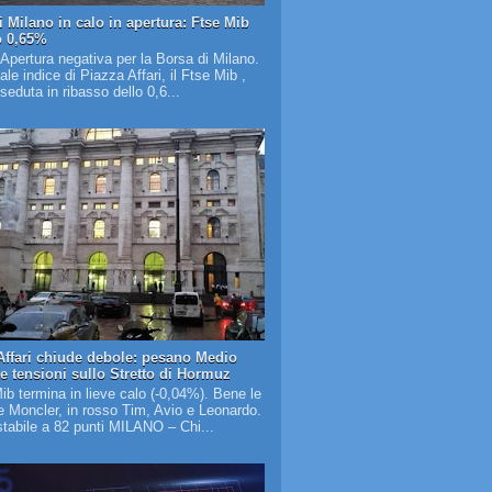
i Milano in calo in apertura: Ftse Mib
o 0,65%
 Apertura negativa per la Borsa di Milano.
pale indice di Piazza Affari, il Ftse Mib ,
 seduta in ribasso dello 0,6...
Affari chiude debole: pesano Medio
 e tensioni sullo Stretto di Hormuz
Mib termina in lieve calo (-0,04%). Bene le
 Moncler, in rosso Tim, Avio e Leonardo.
tabile a 82 punti MILANO – Chi...