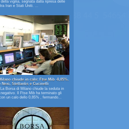
à della vigilia, segnata dalla ripresa delle
tra Iran e Stati Uniti. ...
Milano chiude in calo: Ftse Mib -0,85%.
Nexi, Stellantis e Cucinelli
 La Borsa di Milano chiude la seduta in
o negativo. Il Ftse Mib ha terminato gli
on un calo dello 0,85% , fermando...