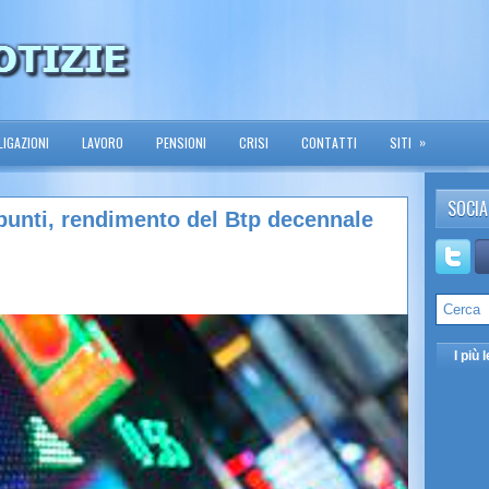
»
IGAZIONI
LAVORO
PENSIONI
CRISI
CONTATTI
SITI
SOCIA
punti, rendimento del Btp decennale
I più l