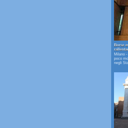
Borse e
rallent
Milano -
poco mos
negli St