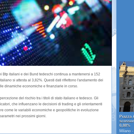
dei Btp italiani e dei Bund tedeschi continua a mantenersi a 152
aliano si attesta al 3,82%. Questi dati riflettono l'andamento dei
elle dinamiche economiche e finanziarie in corso.
ercezione del rischio tra i titoli di stato italiano e tedesco. Gli
icatori, che influenzano le decisioni di trading e gli orientamenti
re come le variabili economiche e geopolitiche in evoluzione
arametri nei prossimi giorni.
Piazza A
scosson
0,88%
Milano -