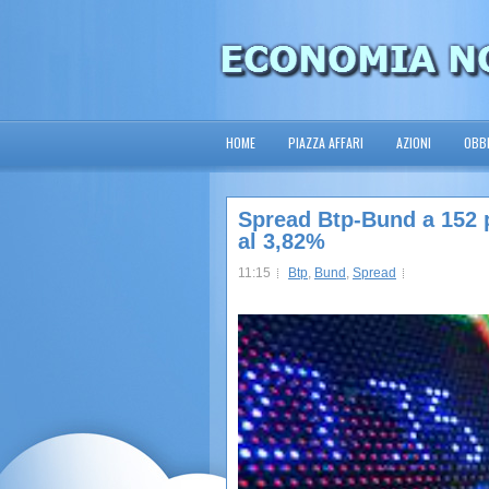
HOME
PIAZZA AFFARI
AZIONI
OBBL
Spread Btp-Bund a 152 
al 3,82%
11:15
Btp
,
Bund
,
Spread