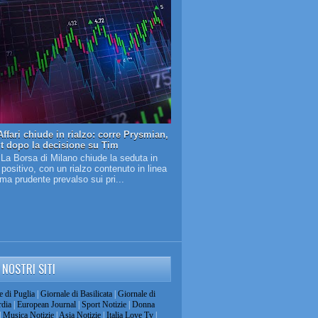
ffari chiude in rialzo: corre Prysmian,
it dopo la decisione su Tim
 La Borsa di Milano chiude la seduta in
o positivo, con un rialzo contenuto in linea
lima prudente prevalso sui pri...
I NOSTRI SITI
e di Puglia
|
Giornale di Basilicata
|
Giornale di
dia
|
European Journal
|
Sport Notizie
|
Donna
|
Musica Notizie
|
Asia Notizie
|
Italia Love Tv
|