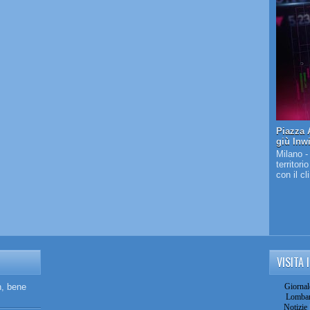
Piazza A
giù Inw
Milano -
territori
con il c
VISITA 
n, bene
Giornal
Lombar
Notizie