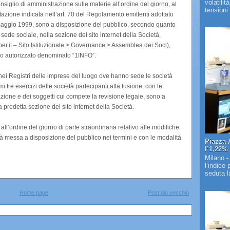
volatilit
onsiglio di amministrazione sulle materie all’ordine del giorno, al
tensioni 
tazione indicata nell’art. 70 del Regolamento emittenti adottato
aggio 1999, sono a disposizione del pubblico, secondo quanto
sede sociale, nella sezione del sito internet della Società,
r.it – Sito Istituzionale > Governance > Assemblea dei Soci),
o autorizzato denominato “1INFO”.
tto nei Registri delle imprese del luogo ove hanno sede le società
imi tre esercizi delle società partecipanti alla fusione, con le
razione e dei soggetti cui compete la revisione legale, sono a
 predetta sezione del sito internet della Società.
all’ordine del giorno di parte straordinaria relativo alle modifiche
à messa a disposizione del pubblico nei termini e con le modalità
Piazza 
l’1,22%
Milano -
l’indice
seduta la
Home page
Post più vecchio