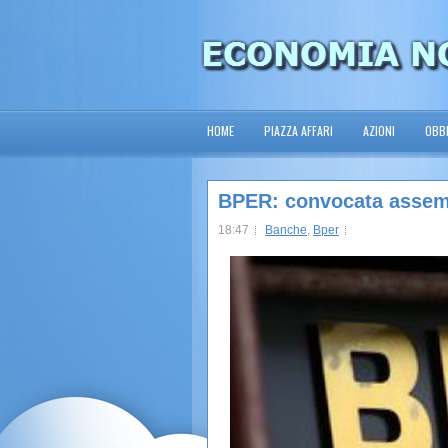
HOME
PIAZZA AFFARI
AZIONI
OBBL
BPER: convocata assemb
18:47
Banche
,
Bper