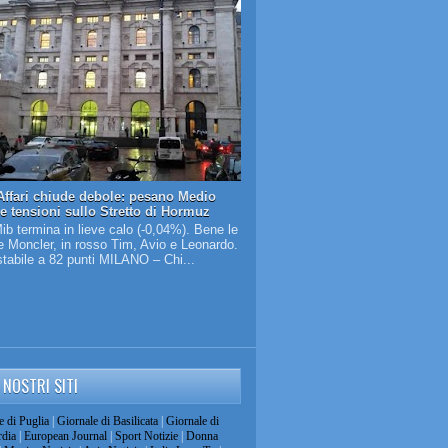
Affari chiude debole: pesano Medio
 e tensioni sullo Stretto di Hormuz
Mib termina in lieve calo (-0,04%). Bene le
 Moncler, in rosso Tim, Avio e Leonardo.
tabile a 82 punti MILANO – Chi...
I NOSTRI SITI
e di Puglia
|
Giornale di Basilicata
|
Giornale di
dia
|
European Journal
|
Sport Notizie
|
Donna