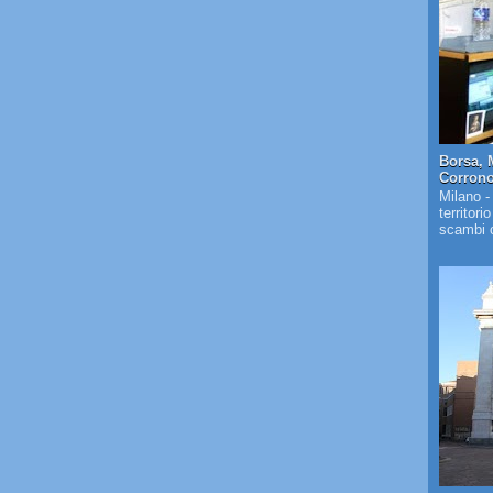
Borsa, 
Corrono 
Milano -
territori
scambi c