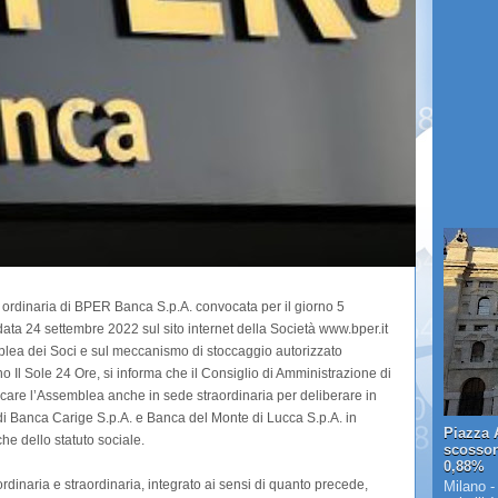
rdinaria di BPER Banca S.p.A. convocata per il giorno 5
ta 24 settembre 2022 sul sito internet della Società www.bper.it
blea dei Soci e sul meccanismo di stoccaggio autorizzato
no Il Sole 24 Ore, si informa che il Consiglio di Amministrazione di
are l’Assemblea anche in sede straordinaria per deliberare in
e di Banca Carige S.p.A. e Banca del Monte di Lucca S.p.A. in
Piazza A
he dello statuto sociale.
scosson
0,88%
dinaria e straordinaria, integrato ai sensi di quanto precede,
Milano -