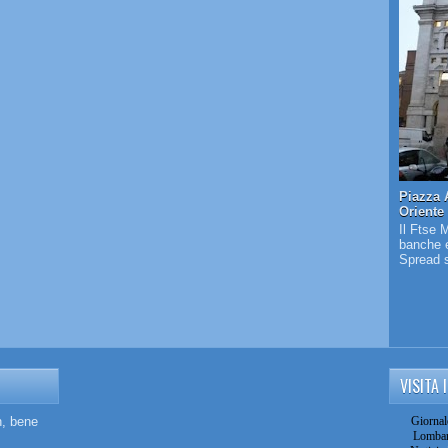
Piazza 
Oriente
Il Ftse 
banche e
Spread s
VISITA 
n, bene
Giornal
Lombar