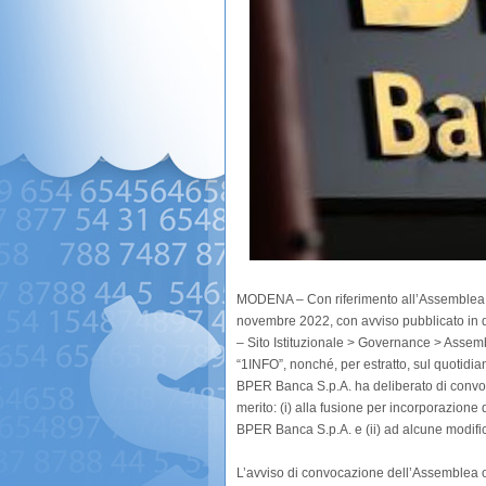
MODENA – Con riferimento all’Assemblea o
novembre 2022, con avviso pubblicato in da
– Sito Istituzionale > Governance > Assem
“1INFO”, nonché, per estratto, sul quotidia
BPER Banca S.p.A. ha deliberato di convoc
merito: (i) alla fusione per incorporazion
BPER Banca S.p.A. e (ii) ad alcune modific
L’avviso di convocazione dell’Assemblea or