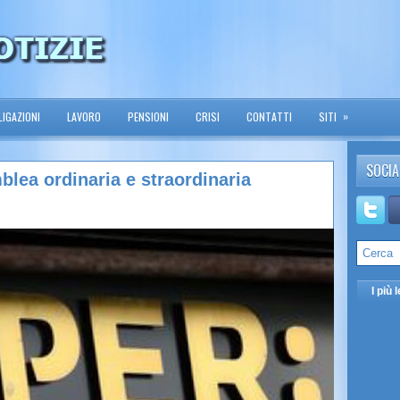
»
IGAZIONI
LAVORO
PENSIONI
CRISI
CONTATTI
SITI
SOCIA
lea ordinaria e straordinaria
I più l