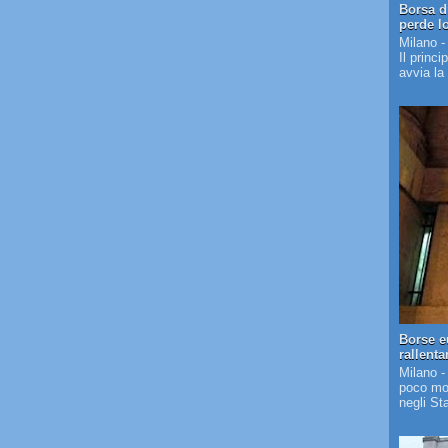
Borsa d
perde l
Milano -
Il princi
avvia la
Borse e
rallent
Milano -
poco mos
negli St