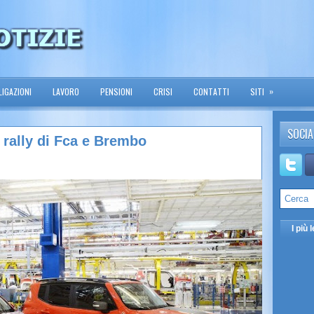
»
IGAZIONI
LAVORO
PENSIONI
CRISI
CONTATTI
SITI
SOCIA
, rally di Fca e Brembo
I più l