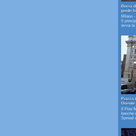
Borsa d
perde l
Milano -
Il princi
avvia la
Piazza 
Oriente
Il Ftse 
banche e
Spread s