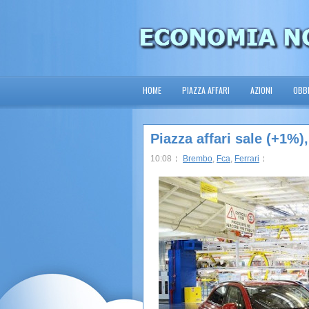
HOME
PIAZZA AFFARI
AZIONI
OBBL
Piazza affari sale (+1%)
10:08
Brembo
,
Fca
,
Ferrari