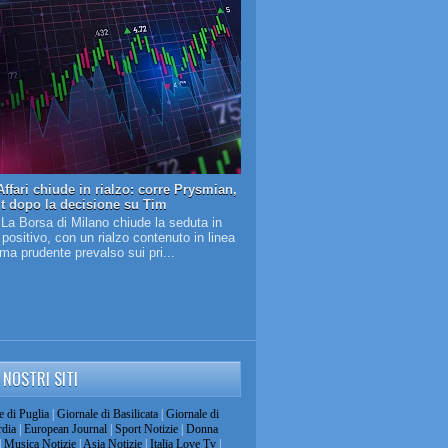
ffari chiude in rialzo: corre Prysmian,
it dopo la decisione su Tim
 La Borsa di Milano chiude la seduta in
o positivo, con un rialzo contenuto in linea
lima prudente prevalso sui pri...
I NOSTRI SITI
e di Puglia
|
Giornale di Basilicata
|
Giornale di
dia
|
European Journal
|
Sport Notizie
|
Donna
|
Musica Notizie
|
Asia Notizie
|
Italia Love Tv
|