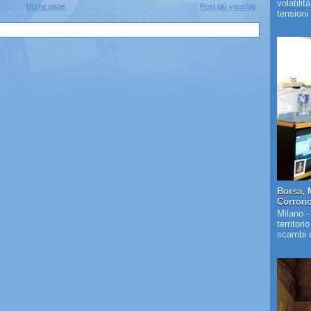
volatilit
Home page
Post più vecchio
tensioni 
Borsa, 
Corrono 
Milano -
territori
scambi c