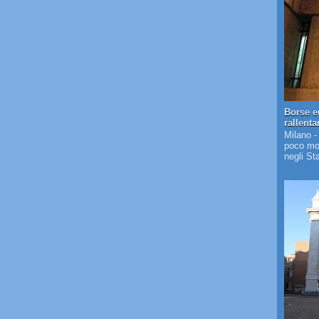
Borse e
rallent
Milano -
poco mos
negli St