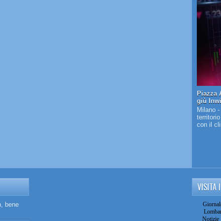
Piazza A
giù Inw
Milano -
territori
con il c
VISITA 
n, bene
Giornal
Lombar
Notizie