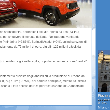
o sprint dell'1% dell'indice Ftse Mib, spinta da Fca (+3,1%),
Cina per smuovere il mercato dell'auto. Ne traggono vantaggio
Pininfarina (+2,86%). Sprint di Astaldi (+9%), su indiscrezioni di
ziamento da 75 milioni di euro, più altri 125 milioni attesi, da
, in evidenza già nella vigilia, dopo la raccomandazione 'neutral'
llentamento previsto dagli analisti sulla produzione di iPhone da
0,8%) e Tim (-0,75%), nel paniere principale, mentre tra i titoli a
 sconta il faro acceso dall'Ue per l'acquisizione di Chantiers de
Piazza A
scosson
0,88%
Milano -