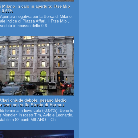
i Milano in calo in apertura: Ftse Mib
o 0,65%
 Apertura negativa per la Borsa di Milano.
pale indice di Piazza Affari, il Ftse Mib ,
 seduta in ribasso dello 0,6...
Affari chiude debole: pesano Medio
 e tensioni sullo Stretto di Hormuz
Mib termina in lieve calo (-0,04%). Bene le
 Moncler, in rosso Tim, Avio e Leonardo.
tabile a 82 punti MILANO – Chi...