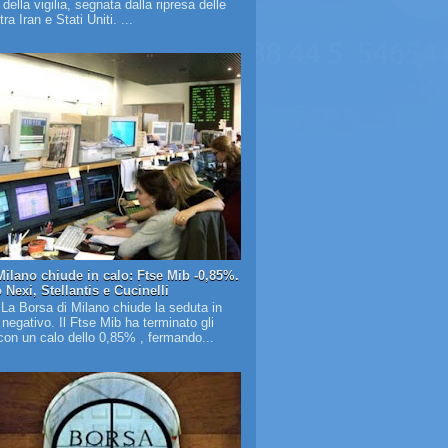
à della vigilia, segnata dalla ripresa delle
tra Iran e Stati Uniti. ...
Milano chiude in calo: Ftse Mib -0,85%.
Nexi, Stellantis e Cucinelli
 La Borsa di Milano chiude la seduta in
o negativo. Il Ftse Mib ha terminato gli
on un calo dello 0,85% , fermando...