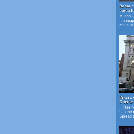
Borsa d
perde l
Milano -
Il princi
avvia la
Piazza 
Oriente
Il Ftse 
banche e
Spread s