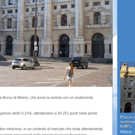
r la Borsa di Milano, che avvia la seduta con un andamento
gresso dello 0,15%, attestandosi a 50.251 punti nelle prime
Piazza A
scosson
0,88%
stino milanese, in un contesto di mercato che resta attentamente
Milano -