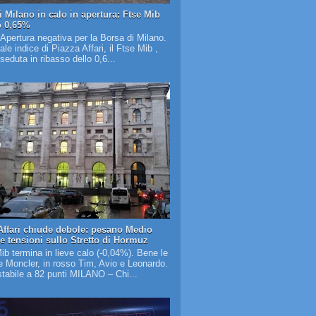
i Milano in calo in apertura: Ftse Mib
o 0,65%
 Apertura negativa per la Borsa di Milano.
pale indice di Piazza Affari, il Ftse Mib ,
 seduta in ribasso dello 0,6...
Affari chiude debole: pesano Medio
 e tensioni sullo Stretto di Hormuz
Mib termina in lieve calo (-0,04%). Bene le
 Moncler, in rosso Tim, Avio e Leonardo.
tabile a 82 punti MILANO – Chi...