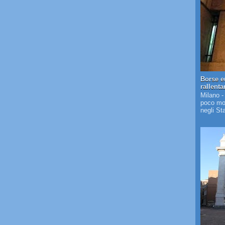
Borse e
rallent
Milano -
poco mos
negli St