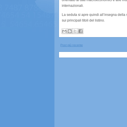
orientato ai dati macroeconomici e alle ind
internazionali.
La seduta si apre quindi all’insegna della 
sui principali titoli del listino.
Post più recente