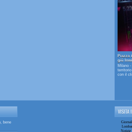
Piazza A
giù Inw
Milano -
territori
con il c
VISITA 
n, bene
Giornal
Lombar
Notizie