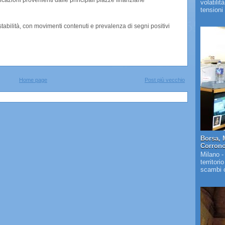
icazioni provenienti dalle principali piazze finanziarie
volatilit
tensioni 
stabilità, con movimenti contenuti e prevalenza di segni positivi
Home page
Post più vecchio
Borsa, 
Corrono 
Milano -
territori
scambi c