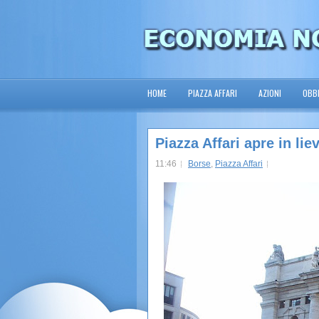
HOME
PIAZZA AFFARI
AZIONI
OBBL
Piazza Affari apre in li
11:46
Borse
,
Piazza Affari