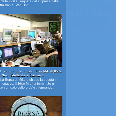
à della vigilia, segnata dalla ripresa delle
tra Iran e Stati Uniti. ...
Milano chiude in calo: Ftse Mib -0,85%.
Nexi, Stellantis e Cucinelli
 La Borsa di Milano chiude la seduta in
o negativo. Il Ftse Mib ha terminato gli
on un calo dello 0,85% , fermando...