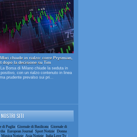
ffari chiude in rialzo: corre Prysmian,
it dopo la decisione su Tim
 La Borsa di Milano chiude la seduta in
o positivo, con un rialzo contenuto in linea
lima prudente prevalso sui pri...
I NOSTRI SITI
e di Puglia
|
Giornale di Basilicata
|
Giornale di
dia
|
European Journal
|
Sport Notizie
|
Donna
|
Musica Notizie
|
Asia Notizie
|
Italia Love Tv
|