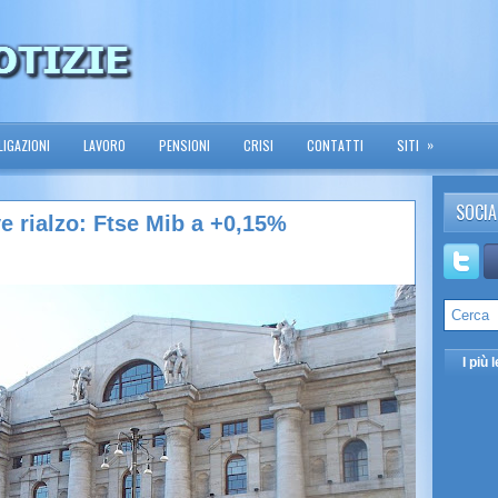
»
IGAZIONI
LAVORO
PENSIONI
CRISI
CONTATTI
SITI
SOCIA
eve rialzo: Ftse Mib a +0,15%
I più l