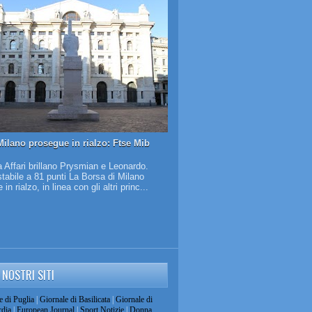
Milano prosegue in rialzo: Ftse Mib
 Affari brillano Prysmian e Leonardo.
tabile a 81 punti La Borsa di Milano
in rialzo, in linea con gli altri princ...
I NOSTRI SITI
e di Puglia
|
Giornale di Basilicata
|
Giornale di
dia
|
European Journal
|
Sport Notizie
|
Donna