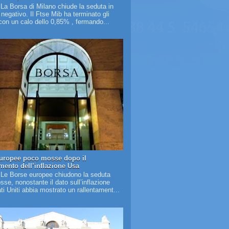
 La Borsa di Milano chiude la seduta in
o negativo. Il Ftse Mib ha terminato gli
on un calo dello 0,85% , fermando...
uropee poco mosse dopo il
amento dell’inflazione Usa
 Le Borse europee chiudono la seduta
se, nonostante il dato sull’inflazione
ati Uniti abbia mostrato un rallentament...