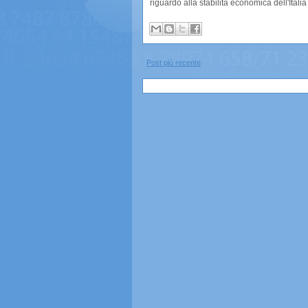
riguardo alla stabilità economica dell'Itali
Post più recente