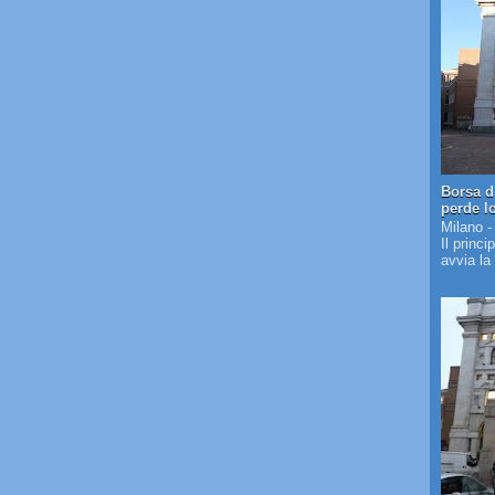
Borsa d
perde l
Milano -
Il princi
avvia la