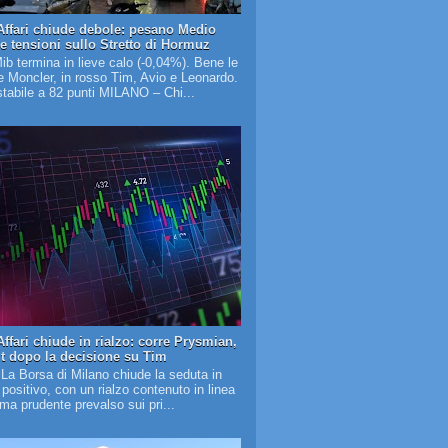
Affari chiude debole: pesano Medio
 e tensioni sullo Stretto di Hormuz
Mib termina in lieve calo (-0,04%). Bene le
 Moncler, in rosso Tim, Avio e Leonardo.
tabile a 82 punti MILANO – Chi...
ffari chiude in rialzo: corre Prysmian,
it dopo la decisione su Tim
 La Borsa di Milano chiude la seduta in
o positivo, con un rialzo contenuto in linea
lima prudente prevalso sui pri...