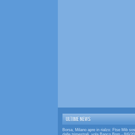
ULTIME NEWS
Borsa, Milano apre in rialzo: Ftse Mib so
dalle trimestrali, vola Banco Bpm
- 8/6/2