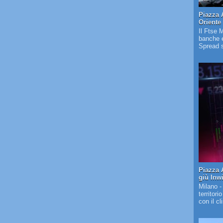
Piazza 
Oriente
Il Ftse 
banche e
Spread s
Piazza A
giù Inw
Milano -
territori
con il c