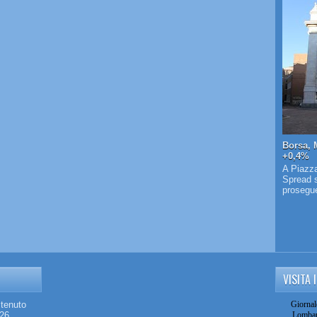
Borsa, 
+0,4%
A Piazza
Spread s
prosegue 
VISITA 
stenuto
Giornal
026
Lombar