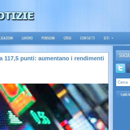
»
IGAZIONI
LAVORO
PENSIONI
CRISI
CONTATTI
SITI
SOCIA
a 117,5 punti: aumentano i rendimenti
I più l