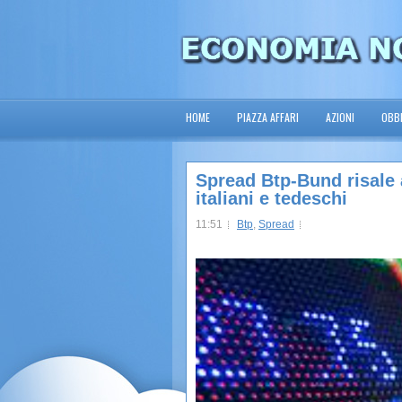
HOME
PIAZZA AFFARI
AZIONI
OBBL
Spread Btp-Bund risale 
italiani e tedeschi
11:51
Btp
,
Spread