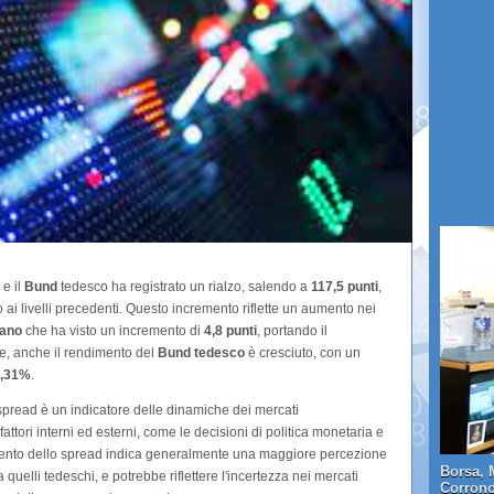
 e il
Bund
tedesco ha registrato un rialzo, salendo a
117,5 punti
,
ai livelli precedenti. Questo incremento riflette un aumento nei
iano
che ha visto un incremento di
4,8 punti
, portando il
rte, anche il rendimento del
Bund tedesco
è cresciuto, con un
,31%
.
pread è un indicatore delle dinamiche dei mercati
fattori interni ed esterni, come le decisioni di politica monetaria e
mento dello spread indica generalmente una maggiore percezione
Borsa, 
o a quelli tedeschi, e potrebbe riflettere l'incertezza nei mercati
Corrono 