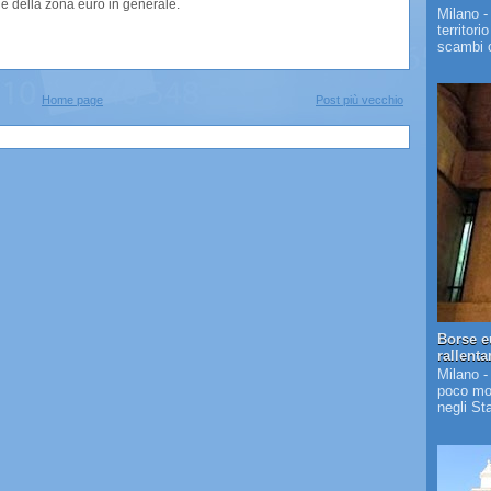
a e della zona euro in generale.
Milano -
territori
scambi c
Home page
Post più vecchio
Borse e
rallent
Milano -
poco mos
negli St