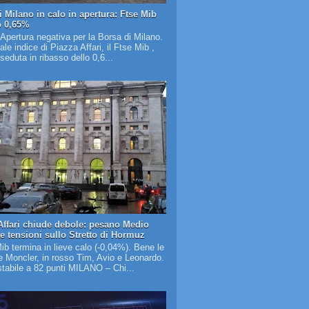
i Milano in calo in apertura: Ftse Mib
o 0,65%
 Apertura negativa per la Borsa di Milano.
pale indice di Piazza Affari, il Ftse Mib ,
 seduta in ribasso dello 0,6...
Affari chiude debole: pesano Medio
 e tensioni sullo Stretto di Hormuz
Mib termina in lieve calo (-0,04%). Bene le
 Moncler, in rosso Tim, Avio e Leonardo.
tabile a 82 punti MILANO – Chi...