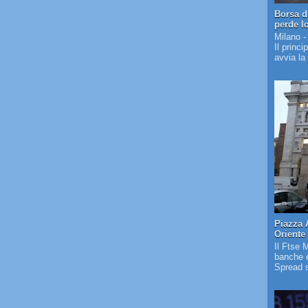
Borsa d
perde l
Milano -
Il princi
avvia la
Piazza 
Oriente
Il Ftse 
banche e
Spread s