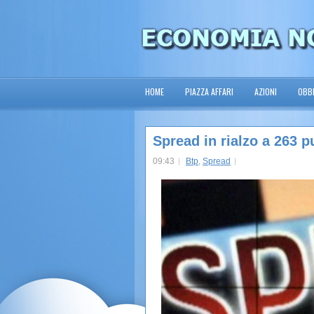
HOME
PIAZZA AFFARI
AZIONI
OBBL
Spread in rialzo a 263 p
09:43
Btp
,
Spread