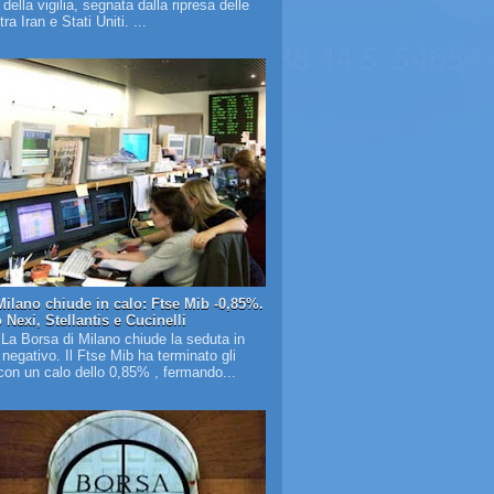
à della vigilia, segnata dalla ripresa delle
tra Iran e Stati Uniti. ...
Milano chiude in calo: Ftse Mib -0,85%.
Nexi, Stellantis e Cucinelli
 La Borsa di Milano chiude la seduta in
o negativo. Il Ftse Mib ha terminato gli
on un calo dello 0,85% , fermando...