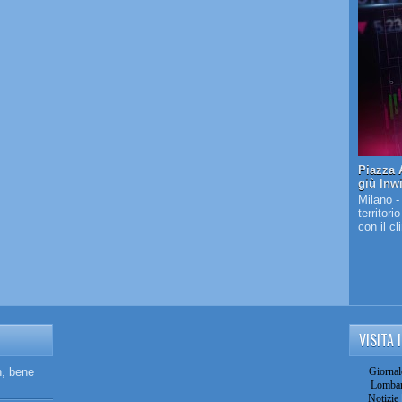
Piazza A
giù Inw
Milano -
territori
con il c
VISITA 
n, bene
Giornal
Lombar
Notizie