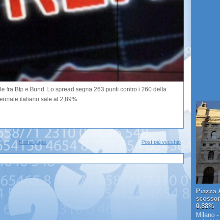
ale fra Btp e Bund. Lo spread segna 263 punti contro i 260 della
ecennale italiano sale al 2,89%.
Home page
Post più vecchio
Piazza A
scosson
0,88%
Milano -