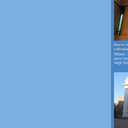
Borse e
rallent
Milano -
poco mos
negli St