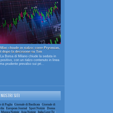
ffari chiude in rialzo: corre Prysmian,
it dopo la decisione su Tim
 La Borsa di Milano chiude la seduta in
o positivo, con un rialzo contenuto in linea
lima prudente prevalso sui pri...
I NOSTRI SITI
e di Puglia
|
Giornale di Basilicata
|
Giornale di
dia
|
European Journal
|
Sport Notizie
|
Donna
|
Musica Notizie
|
Asia Notizie
|
Italia Love Tv
|