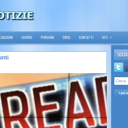
»
IGAZIONI
LAVORO
PENSIONI
CRISI
CONTATTI
SITI
SOCIA
unti
I più l