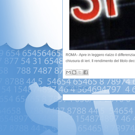
ROMA - Apre in leggero rialzo il differenzi
chiusura di ieri. Il rendimento del titolo d
Post più recente