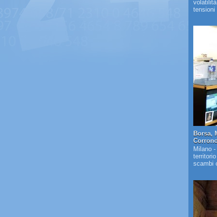
volatilit
tensioni 
Borsa, 
Corrono 
Milano -
territori
scambi c