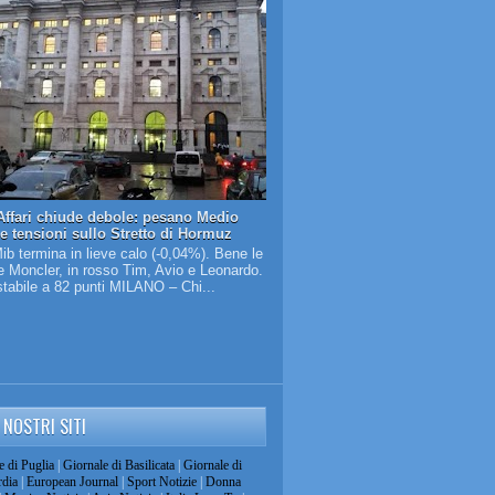
Affari chiude debole: pesano Medio
 e tensioni sullo Stretto di Hormuz
Mib termina in lieve calo (-0,04%). Bene le
 Moncler, in rosso Tim, Avio e Leonardo.
tabile a 82 punti MILANO – Chi...
I NOSTRI SITI
e di Puglia
|
Giornale di Basilicata
|
Giornale di
dia
|
European Journal
|
Sport Notizie
|
Donna