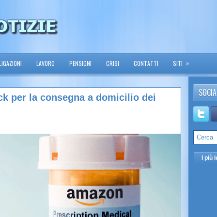
»
IGAZIONI
LAVORO
PENSIONI
CRISI
CONTATTI
SITI
SOCIA
k per la consegna a domicilio dei
I più l