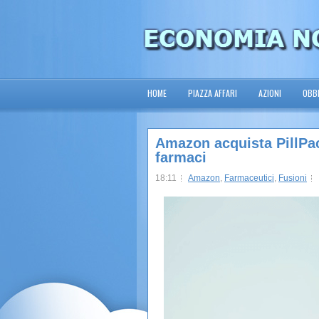
HOME
PIAZZA AFFARI
AZIONI
OBBL
Amazon acquista PillPac
farmaci
18:11
Amazon
,
Farmaceutici
,
Fusioni