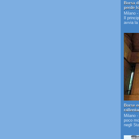
Borsa d
perde l
Milano -
Il princi
avvia la
Borse e
rallent
Milano -
poco mos
negli St