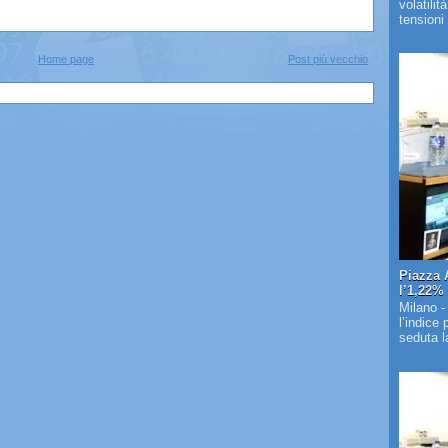
volatilit
tensioni 
Home page
Post più vecchio
Piazza 
l’1,22%
Milano -
l’indice
seduta la