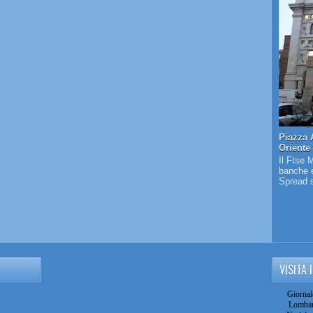
Piazza 
Oriente
Il Ftse 
banche e
Spread s
VISITA 
Giornal
Lombar