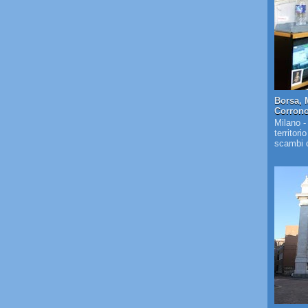
Borsa, 
Corrono 
Milano -
territori
scambi c