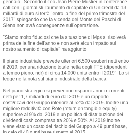
gennaio. Secondo il ceo Jean Pierre Mustier in conference
call con i giornalisti l'aumento di capitale di Unicredit da 13
miliardi di euro si terrà "entro la fine del primo trimestre del
2017" spiegando che la vicenda del Monte dei Paschi di
Siena non avrà conseguenze sull'operazione.
"Siamo molto fiduciosi che la situazione di Mps si risolverà
prima della fine dell'anno e non avrà alcun impatto sul
nostro aumento di capitale" ha aggiunto.
Il piano industriale prevede ulteriori 6.500 esuberi netti entro
il 2019, per una riduzione totale netta degli FTE (dipendenti
a tempo pieno, ndr) di circa 14.000 unità entro il 2019". Lo si
legge nella nota sul piano industriale della banca.
Nel piano strategico si prevedono risparmi annui ricorrenti
netti per 1,7 miliardi di euro dal 2019 e un rapporto
costi/ricavi del Gruppo inferiore al 52% dal 2019. Inoltre una
migliore redditività con Rote (return on tangible equity)
superiore al 9% dal 2019 e un politica di distribuzione dei
dividendi cash compresa tra 20% e 50%. Al 2019 inoltre
viene visto un costo del rischio del Gruppo a 49 punti base,
in calo di 40 punti base rispetto al 2015