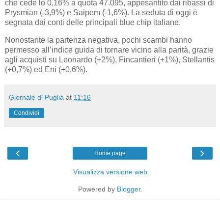
che cede lo 0,16% a quota 47.095, appesantito dai ribassi di
Prysmian (-3,9%) e Saipem (-1,6%). La seduta di oggi è
segnata dai conti delle principali blue chip italiane.
Nonostante la partenza negativa, pochi scambi hanno
permesso all’indice guida di tornare vicino alla parità, grazie
agli acquisti su Leonardo (+2%), Fincantieri (+1%), Stellantis
(+0,7%) ed Eni (+0,6%).
Giornale di Puglia
at
11:16
Condividi
‹
›
Home page
Visualizza versione web
Powered by
Blogger
.