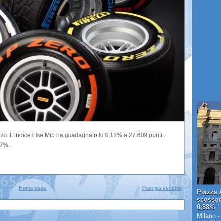
lzo. L'indice Ftse Mib ha guadagnato lo 0,12% a 27.609 punti.
27%.
Home page
Post più vecchio
Piazza A
scosson
0,88%
Milano -