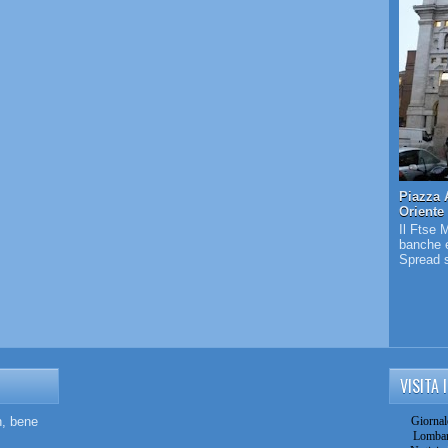
Piazza 
Oriente
Il Ftse 
banche e
Spread s
VISITA 
n, bene
Giornal
Lombar