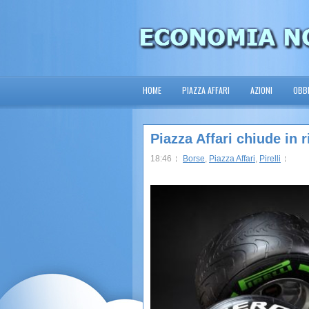
HOME
PIAZZA AFFARI
AZIONI
OBBL
Piazza Affari chiude in r
18:46
Borse
,
Piazza Affari
,
Pirelli