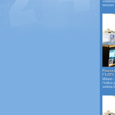
volatilit
tensioni 
Piazza 
l’1,22%
Milano -
l’indice
seduta la