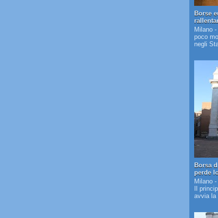
Borse e
rallent
Milano -
poco mos
negli St
Borsa d
perde l
Milano -
Il princi
avvia la