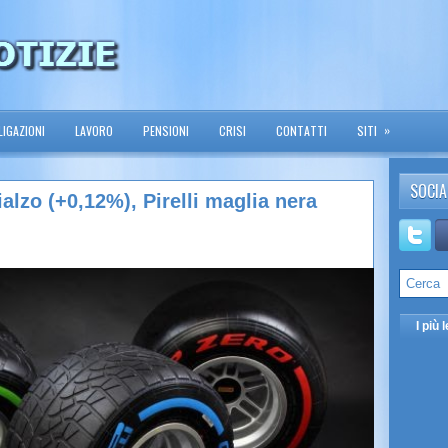
»
IGAZIONI
LAVORO
PENSIONI
CRISI
CONTATTI
SITI
SOCIA
ialzo (+0,12%), Pirelli maglia nera
I più l