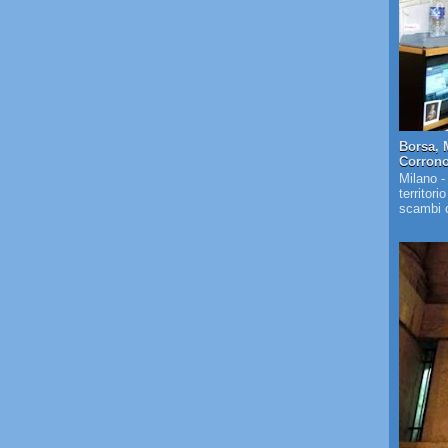
Borsa, 
Corrono 
Milano -
territori
scambi c