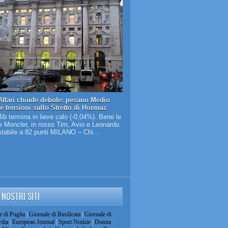
Affari chiude debole: pesano Medio
 e tensioni sullo Stretto di Hormuz
Mib termina in lieve calo (-0,04%). Bene le
 Moncler, in rosso Tim, Avio e Leonardo.
tabile a 82 punti MILANO – Chi...
I NOSTRI SITI
e di Puglia
|
Giornale di Basilicata
|
Giornale di
dia
|
European Journal
|
Sport Notizie
|
Donna