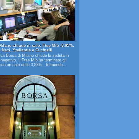
Milano chiude in calo: Ftse Mib -0,85%.
Nexi, Stellantis e Cucinelli
 La Borsa di Milano chiude la seduta in
o negativo. Il Ftse Mib ha terminato gli
on un calo dello 0,85% , fermando...