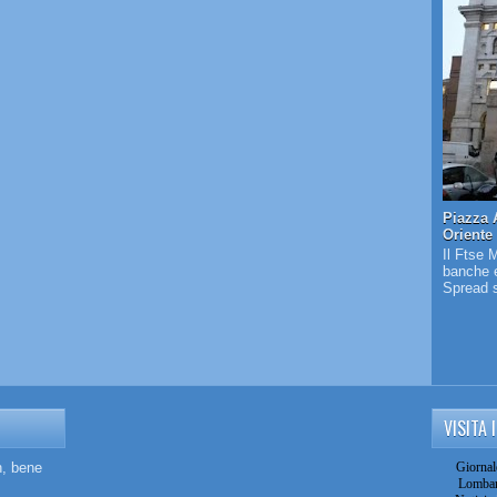
Piazza 
Oriente
Il Ftse 
banche e
Spread s
VISITA 
n, bene
Giornal
Lombar