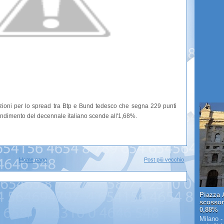
zioni per lo spread tra Btp e Bund tedesco che segna 229 punti
 rendimento del decennale italiano scende all'1,68%.
Home page
Post più vecchio
Piazza A
scosson
0,88%
Milano -