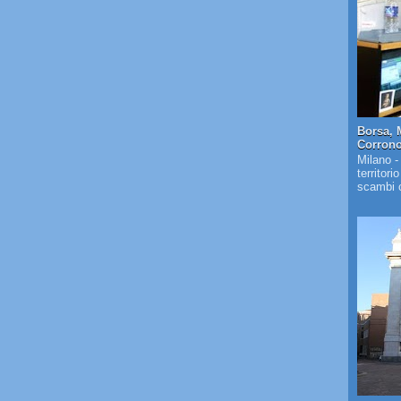
Borsa, 
Corrono 
Milano -
territori
scambi c