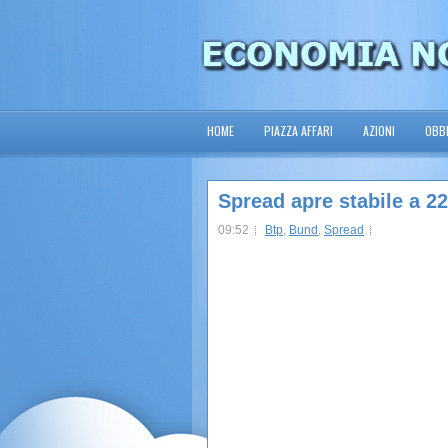
HOME
PIAZZA AFFARI
AZIONI
OBBL
Spread apre stabile a 22
09:52
Btp
,
Bund
,
Spread