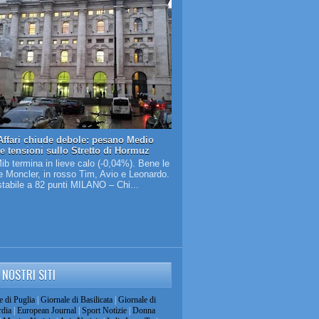
Affari chiude debole: pesano Medio
 e tensioni sullo Stretto di Hormuz
Mib termina in lieve calo (-0,04%). Bene le
 Moncler, in rosso Tim, Avio e Leonardo.
tabile a 82 punti MILANO – Chi...
I NOSTRI SITI
e di Puglia
|
Giornale di Basilicata
|
Giornale di
dia
|
European Journal
|
Sport Notizie
|
Donna