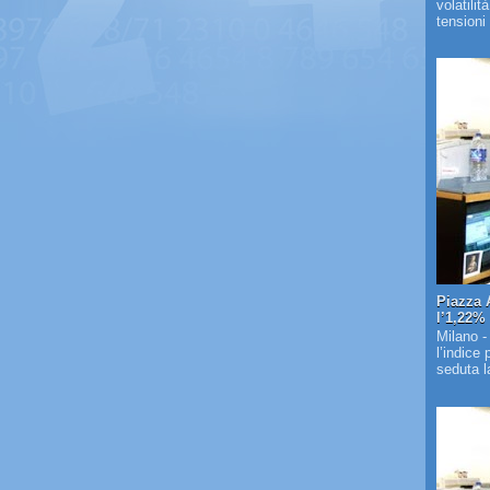
volatilit
tensioni 
Piazza 
l’1,22%
Milano -
l’indice
seduta la