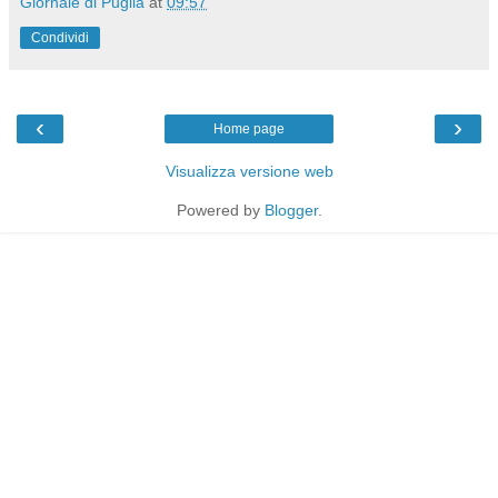
Giornale di Puglia
at
09:57
Condividi
‹
›
Home page
Visualizza versione web
Powered by
Blogger
.