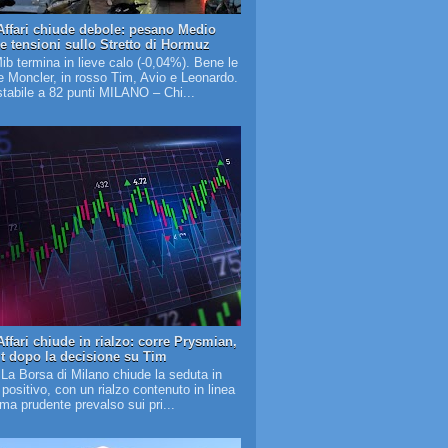
Affari chiude debole: pesano Medio
 e tensioni sullo Stretto di Hormuz
Mib termina in lieve calo (-0,04%). Bene le
 Moncler, in rosso Tim, Avio e Leonardo.
tabile a 82 punti MILANO – Chi...
ffari chiude in rialzo: corre Prysmian,
it dopo la decisione su Tim
 La Borsa di Milano chiude la seduta in
o positivo, con un rialzo contenuto in linea
lima prudente prevalso sui pri...