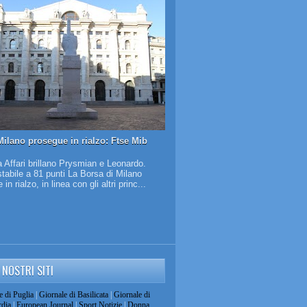
Milano prosegue in rialzo: Ftse Mib
 Affari brillano Prysmian e Leonardo.
tabile a 81 punti La Borsa di Milano
in rialzo, in linea con gli altri princ...
I NOSTRI SITI
e di Puglia
|
Giornale di Basilicata
|
Giornale di
dia
|
European Journal
|
Sport Notizie
|
Donna