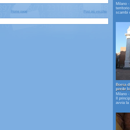
Milano -
territori
Home page
Post più vecchio
scambi c
Borsa d
perde l
Milano -
Il princi
avvia la