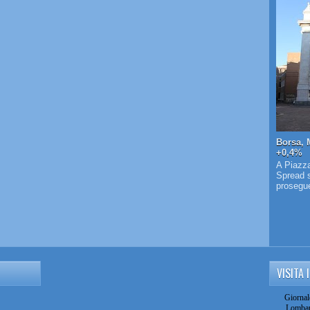
Borsa, 
+0,4%
A Piazza
Spread s
prosegue 
VISITA 
Giornal
Lombar