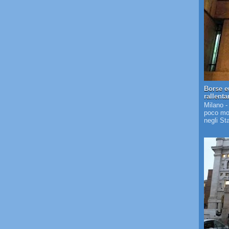
Borse e
rallent
Milano -
poco mos
negli St