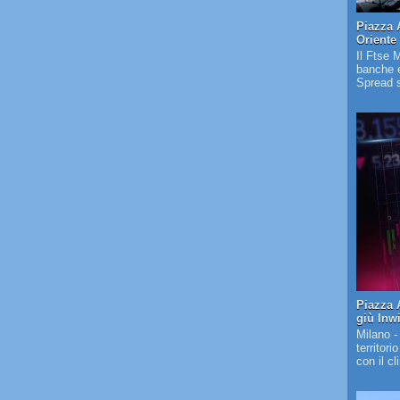
Piazza 
Oriente
Il Ftse 
banche e
Spread s
Piazza A
giù Inw
Milano -
territori
con il c