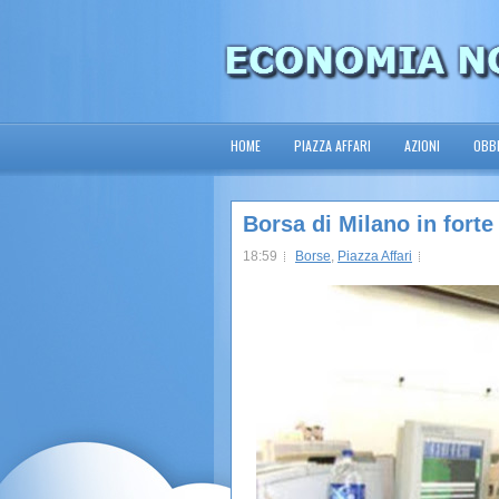
HOME
PIAZZA AFFARI
AZIONI
OBBL
Borsa di Milano in forte
18:59
Borse
,
Piazza Affari