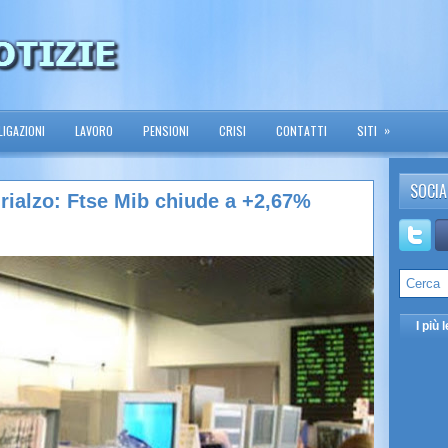
»
IGAZIONI
LAVORO
PENSIONI
CRISI
CONTATTI
SITI
SOCIA
 rialzo: Ftse Mib chiude a +2,67%
I più l