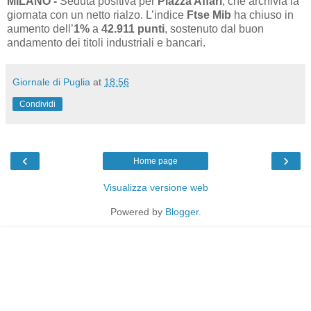
MILANO -
Seduta positiva per
Piazza Affari
, che archivia la
giornata con un netto rialzo. L’indice
Ftse Mib
ha chiuso in
aumento dell’
1%
a
42.911 punti
, sostenuto dal buon
andamento dei titoli industriali e bancari.
Giornale di Puglia
at
18:56
Condividi
‹
›
Home page
Visualizza versione web
Powered by
Blogger
.